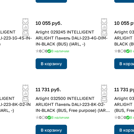
10 055 руб.
10 055 р
LLIGENT
Arlight 029245 INTELLIGENT
Arlight 
-223-1G-4S-IN-
ARLIGHT Панель DALI-223-4G-DIM-
ARLIGHT 
)
IN-BLACK (BUS) (IARL, -)
BLACK (BU
0
0
В наличии
0
0
В 
В корзину
В корз
11 731 руб.
11 731 р
LLIGENT
Arlight 032500 INTELLIGENT
Arlight 
I-223-8K-D2-IN
ARLIGHT Панель DALI-223-8K-D2-
ARLIGHT 
IARL, -)
IN-BLACK (BUS, Free purpose) (IARL,
(BUS, Free
-)
0
0
В наличии
0
0
В 
В корзину
В корз