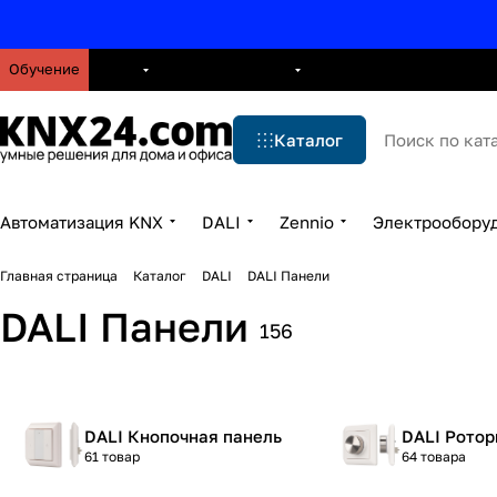
Обучение
О нас
Брошюры
Блог
Решения
Бренды
Ус
Каталог
Автоматизация KNX
DALI
Zennio
Электрообору
Главная страница
Каталог
DALI
DALI Панели
DALI Панели
156
DALI Кнопочная панель
DALI Ротор
61 товар
64 товара