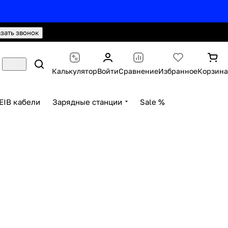
hello@knx24.com
Валюта: Рубли (RUB)
азать звонок
Калькулятор
Войти
Сравнение
Избранное
Корзина
EIB кабели
Зарядные станции
Sale %