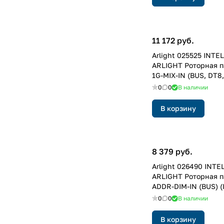
11 172 руб.
Arlight 025525 INTE
ARLIGHT Роторная п
1G-MIX-IN (BUS, DT8,
(IARL, -)
0
0
В наличии
В корзину
8 379 руб.
Arlight 026490 INTE
ARLIGHT Роторная п
ADDR-DIM-IN (BUS) (I
0
0
В наличии
В корзину