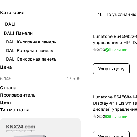
Категория
По умолчанию 
DALI
DALI Панели
Lunatone 86459822
DALI Кнопочная панель
управления и HMI D
0
0
В наличии
DALI Роторная панель
DALI Сенсорная панель
Цена
Узнать цену
Страна
Производитель
Lunatone 86456841-
Цвет
Display 4” Plus whi
дисплей управления
Тип монтажа
контроллером дл
0
0
В наличии
Узнать цену