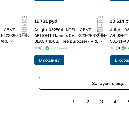
11 731 руб.
10 614 р
LLIGENT
Arlight 032504 INTELLIGENT
Arlight 
I-223-2K-D2-IN
ARLIGHT Панель DALI-223-2K-D2-IN-
ARLIGHT 
IARL, -)
BLACK (BUS, Free purpose) (IARL, -)
901-11-A
(BUS) (IA
0
0
В наличии
0
0
В 
В корзину
В корз
Загрузить еще
1
2
3
4