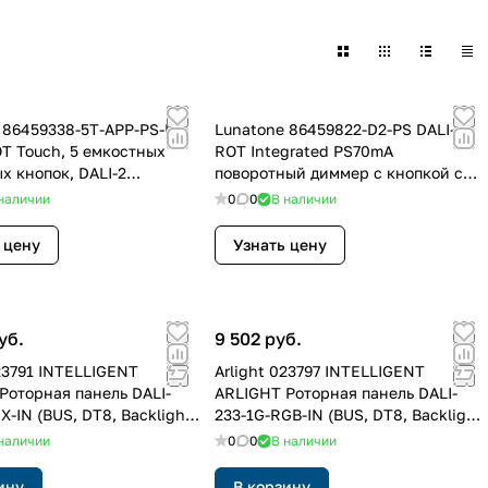
 86459338-5T-APP-PS-L1
Lunatone 86459822-D2-PS DALI-2
OT Touch, 5 емкостных
ROT Integrated PS70mA
х кнопок, DALI-2
поворотный диммер с кнопкой с
 и ap
DALI-2 Instances
наличии
0
0
В наличии
 цену
Узнать цену
уб.
9 502 руб.
023791 INTELLIGENT
Arlight 023797 INTELLIGENT
Роторная панель DALI-
ARLIGHT Роторная панель DALI-
X-IN (BUS, DT8, Backlight)
233-1G-RGB-IN (BUS, DT8, Backlight)
)
(Arlight, -)
наличии
0
0
В наличии
ину
В корзину