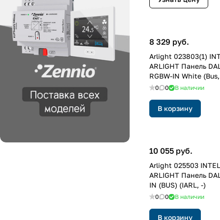
8 329 руб.
Arlight 023803(1) I
ARLIGHT Панель DAL
RGBW-IN White (Bus, 
0
0
В наличии
В корзину
10 055 руб.
Arlight 025503 INTE
ARLIGHT Панель DAL
IN (BUS) (IARL, -)
0
0
В наличии
В корзину