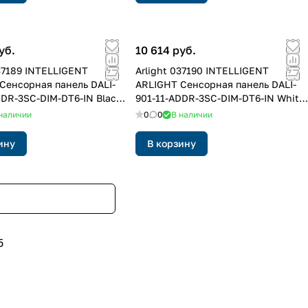
уб.
10 614 руб.
037189 INTELLIGENT
Arlight 037190 INTELLIGENT
Сенсорная панель DALI-
ARLIGHT Сенсорная панель DALI-
DDR-3SC-DIM-DT6-IN Black
901-11-ADDR-3SC-DIM-DT6-IN White
RL, IP20 Пластик, 3 года)
(BUS) (IARL, IP20 Пластик, 3 года)
наличии
0
0
В наличии
ину
В корзину
5