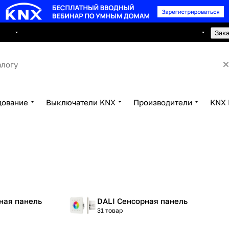
8 495 150 2593
луги
Сотрудничество
Контакты
Зак
дование
Выключатели KNX
Производители
KNX 
ная панель
DALI Сенсорная панель
31 товар