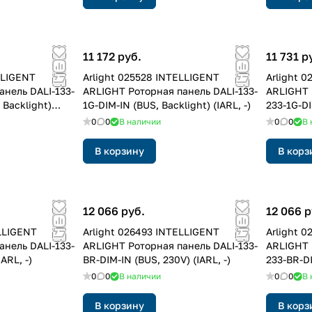
11 172 руб.
11 731 р
LLIGENT
Arlight 025528 INTELLIGENT
Arlight 
анель DALI-133-
ARLIGHT Роторная панель DALI-133-
ARLIGHT 
 Backlight)
1G-DIM-IN (BUS, Backlight) (IARL, -)
233-1G-DI
(IARL, -)
0
0
В наличии
0
0
В 
В корзину
В корз
12 066 руб.
12 066 р
LLIGENT
Arlight 026493 INTELLIGENT
Arlight 
анель DALI-133-
ARLIGHT Роторная панель DALI-133-
ARLIGHT 
ARL, -)
BR-DIM-IN (BUS, 230V) (IARL, -)
233-BR-DI
0
0
В наличии
0
0
В 
В корзину
В корз