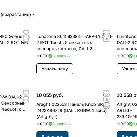
(возрастание)
-NFC Элементы
Lunatone 86459338-5T-APP-L1 DALI-
Lunatone
ALI-2 ROT NFC
2 ROT Touch, 5 емкостных
DALI-2 R
сенсорных кнопок, DALI-2
сенсорны
Instances и appli
Instances
0
0
В наличии
0
0
В 
Узнать цену
Узнать
10 055 руб.
10 558 р
P-W DALI-2
te Сенсорный
Arlight 022558 Панель Knob SR-
Arlight 
 4&quot; с
2422K8-DT8 (DALI, RGBW, 1 зона)
ARLIGHT 
(Arlight, -)
233-1G-MI
(Arlight, -
0
0
В наличии
0
0
В 
В корзину
В корз