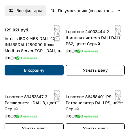
а
й
Все фильтры
По умолчанию (возрастание)
в
е
р
129 021 руб.
Lunatone 24033444-2
Шинная система DALI DALI
Intesis IBOX-MBS-DALI -128
PS2, цвет: Серый
INMBSDAL1280000 Шлюз
Modbus Server TCP - DALI, до
0
0
В наличии
128 DALI балластов, 2 DALI
0
0
В наличии
канала
В корзину
Узнать цену
Lunatone 89453847-3
Lunatone 86458401-PS
Расширитель DALI 3, цвет:
Ретранслятор DALI PS, цвет:
Серый
Серый
0
0
В наличии
0
0
В наличии
Узнать цену
Узнать цену