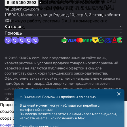
рекомендуется для новых объектов, где нужна
Это позволяет гибко настраивать оборудование DALI
устройства последовательно от контроллера, и
8 495 150 2593
обратная связь от системы управления светом DALI.
без дублирования адресов.
маркируйте линии для удобства; в больших зданиях
hello@knx24.com
применяйте репитеры. Такая схема обеспечивает
105005, Москва г. улица Радио д 10, стр 3, 3 этаж, кабинет
303
надежную работу системы DALI в коммерческих
Каталог
объектах.
Помощь
© 2026 KNX24.com. Все представленные на сайте цены,
характеристики и условия продажи товаров носят справочный
характер и не являются публичной офертой в смысле
соответствующих норм гражданского законодательства.
Оформление заказа на сайте является направлением заявки на
приобретение товара. Договор купли-продажи считается
заключённым только после подтверждения заказа продавцом и
×
согласования всех условий.
⚠️ Внимание! Возможны проблемы со связью
Конфиденциальность
Оферта
Продолжая использовать наш сайт, вы даёте согласие на
В данный момент могут наблюдаться перебои с
телефонной связью.
обработку файлов cookie в целях функционирования сайта и
Вы всегда можете связаться с нами через мессенджеры,
сбора статистики в соответствии с
политикой
написать на email или позвонить в Max
конфиденциальности
Спасибо за понимание!