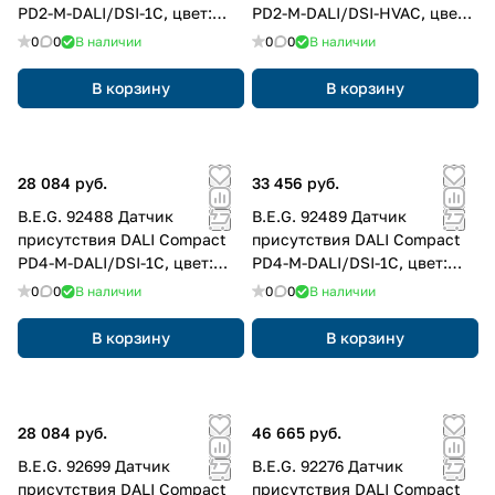
PD2-M-DALI/DSI-1C, цвет:
PD2-M-DALI/DSI-HVAC, цвет:
Белый матовый, похожий
Белый матовый, похожий
0
0
В наличии
0
0
В наличии
RAL9010
RAL9010
В корзину
В корзину
28 084 руб.
33 456 руб.
B.E.G. 92488 Датчик
B.E.G. 92489 Датчик
присутствия DALI Compact
присутствия DALI Compact
PD4-M-DALI/DSI-1C, цвет:
PD4-M-DALI/DSI-1C, цвет:
Белый матовый, похожий
Белый матовый, похожий
0
0
В наличии
0
0
В наличии
RAL9010
RAL9010
В корзину
В корзину
28 084 руб.
46 665 руб.
B.E.G. 92699 Датчик
B.E.G. 92276 Датчик
присутствия DALI Compact
присутствия DALI Compact