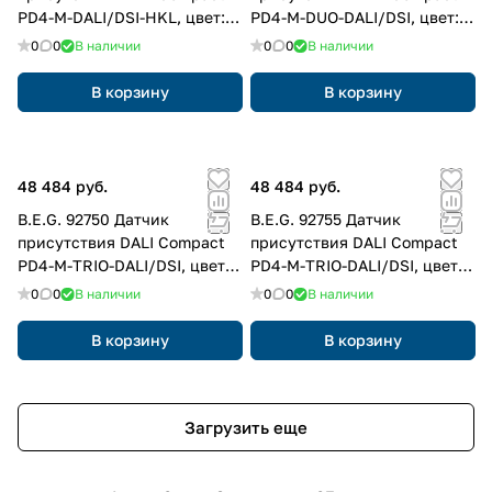
PD4-M-DALI/DSI-HKL, цвет:
PD4-M-DUO-DALI/DSI, цвет:
Белый матовый, похожий
Белый матовый, похожий
0
0
В наличии
0
0
В наличии
RAL9010
RAL9010
В корзину
В корзину
48 484 руб.
48 484 руб.
B.E.G. 92750 Датчик
B.E.G. 92755 Датчик
присутствия DALI Compact
присутствия DALI Compact
PD4-M-TRIO-DALI/DSI, цвет:
PD4-M-TRIO-DALI/DSI, цвет:
Белый матовый, похожий
Белый матовый, похожий
0
0
В наличии
0
0
В наличии
RAL9010
RAL9010
В корзину
В корзину
Загрузить еще