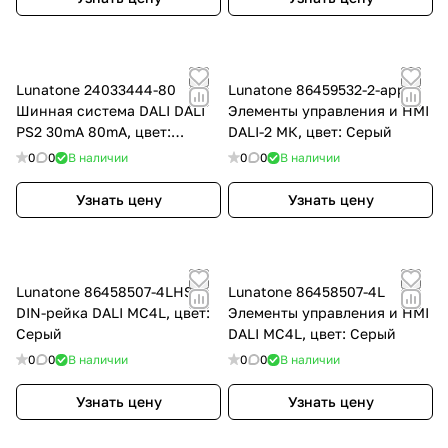
Lunatone 24033444-80
Lunatone 86459532-2-app
Шинная система DALI DALI
Элементы управления и HMI
PS2 30mA 80mA, цвет:
DALI-2 МК, цвет: Серый
Чёрный
0
0
В наличии
0
0
В наличии
Узнать цену
Узнать цену
Lunatone 86458507-4LHS
Lunatone 86458507-4L
DIN-рейка DALI MC4L, цвет:
Элементы управления и HMI
Серый
DALI MC4L, цвет: Серый
0
0
В наличии
0
0
В наличии
Узнать цену
Узнать цену