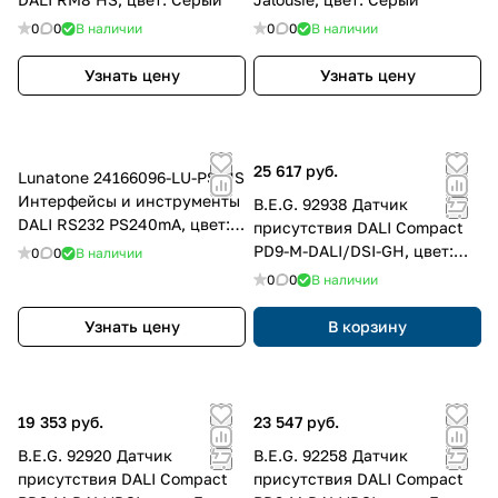
0
0
В наличии
0
0
В наличии
Узнать цену
Узнать цену
25 617 руб.
Lunatone 24166096-LU-PS-HS
Интерфейсы и инструменты
B.E.G. 92938 Датчик
DALI RS232 PS240mA, цвет:
присутствия DALI Compact
Серый
PD9-M-DALI/DSI-GH, цвет:
0
0
В наличии
Белый матовый, похожий
0
0
В наличии
RAL9010
Узнать цену
В корзину
19 353 руб.
23 547 руб.
B.E.G. 92920 Датчик
B.E.G. 92258 Датчик
присутствия DALI Compact
присутствия DALI Compact