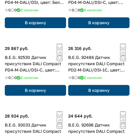
PD4-M-DALI/DSI, цвет: Белый
PD4-M-DALI/DSI-C, цвет:
матовый, похожий RAL9010
Белый матовый, похожий
0
0
В наличии
0
0
В наличии
RAL9010
В корзину
В корзину
29 867 руб.
26 316 руб.
B.E.G. 92530 Датчик
B.E.G. 92486 Датчик
присутствия DALI Compact
присутствия DALI Compact
PD4-M-DALI/DSI-C, цвет:
PD2-M-DALI/DSI-1C, цвет:
Белый матовый, похожий
Белый матовый, похожий
0
0
В наличии
0
0
В наличии
RAL9010
RAL9010
В корзину
В корзину
28 924 руб.
24 644 руб.
B.E.G. 93033 Датчик
B.E.G. 92698 Датчик
присутствия DALI Compact
присутствия DALI Compact