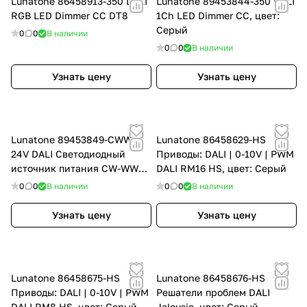
Lunatone 86458913-350 DALI
Lunatone 89453844-350 DALI
RGB LED Dimmer CC DT8
1Ch LED Dimmer CC, цвет:
Серый
0
0
В наличии
0
0
В наличии
Узнать цену
Узнать цену
Lunatone 89453849-CWW-
Lunatone 86458629-HS
24V DALI Светодиодный
Приводы: DALI | 0-10V | PWM
источник питания CW-WW
DALI RM16 HS, цвет: Серый
CV, цвет: Серый
0
0
В наличии
0
0
В наличии
Узнать цену
Узнать цену
Lunatone 86458675-HS
Lunatone 86458676-HS
Приводы: DALI | 0-10V | PWM
Решатели проблем DALI
DALI RM8 HS, цвет: Серый
Jalousie, цвет: Серый