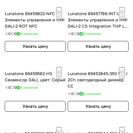
Lunatone 86459822-NFC
Lunatone 86457786-INT-LE
Элементы управления и HMI
Элементы управления и HMI
DALI-2 ROT NFC
DALI-2 CS Integration THP LE,
цвет: Чёрный
0
0
В наличии
0
0
В наличии
Узнать цену
Узнать цену
Lunatone 86459582-HS
Lunatone 89453845-350 DALI
Секвенсор DALI, цвет: Серый
2Ch светодиодный диммер
CC
0
0
В наличии
0
0
В наличии
Узнать цену
Узнать цену