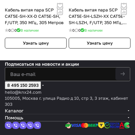
Кабель витая пара SCP
Кабель витая пара SCP
CAT5E-SH-XX-D CAT5E-SH,
CAT5E-SH-LSZH-XX CAT5E-
F/UTP, 350 МГц, 305 Метров
SH-LSZH, F/UTP, 350 МГц,
305 Метров
0
0
В наличии
0
0
В наличии
Узнать цену
Узнать цену
Подписаться
на новости и акции
8 495 150 2593
hello@knx24.com
105005, Москва г. улица Радио д 10, стр 3, 3 этаж, кабинет
303
Каталог
Помощь