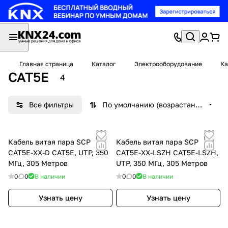
Главная страница
Каталог
Электрооборудование
Ка
CAT5E
4
Все фильтры
По умолчанию (возрастание)
Кабель витая пара SCP
Кабель витая пара SCP
CAT5E-XX-D CAT5Е, UTP, 350
CAT5E-ХХ-LSZH CAT5Е-LSZH,
МГц, 305 Метров
UTP, 350 МГц, 305 Метров
0
0
В наличии
0
0
В наличии
Узнать цену
Узнать цену