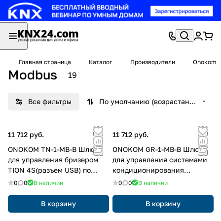
Главная страница
Каталог
Производители
Onokom
Modbus
19
Все фильтры
По умолчанию (возрастание)
11 712 руб.
11 712 руб.
ONOKOM TN-1-MB-B Шлюз
ONOKOM GR-1-MB-B Шлюз
для управления бризером
для управления системами
TION 4S(разъем USB) по
кондиционирования
ModBus RTU протоколу
GREE(разъем Wi-Fi) по
0
0
В наличии
0
0
В наличии
ModBus RTU протоколу
В корзину
В корзину