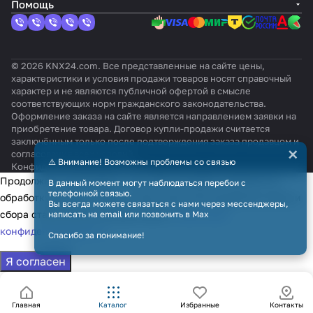
Помощь
© 2026 KNX24.com. Все представленные на сайте цены,
характеристики и условия продажи товаров носят справочный
характер и не являются публичной офертой в смысле
соответствующих норм гражданского законодательства.
Оформление заказа на сайте является направлением заявки на
приобретение товара. Договор купли-продажи считается
заключённым только после подтверждения заказа продавцом и
×
согласования всех условий.
⚠️ Внимание! Возможны проблемы со связью
Конфиденциальность
Оферта
Продолжая использовать наш сайт, вы даёте согласие на
В данный момент могут наблюдаться перебои с
телефонной связью.
обработку файлов cookie в целях функционирования сайта и
Вы всегда можете связаться с нами через мессенджеры,
сбора статистики в соответствии с
политикой
написать на email или позвонить в Max
конфиденциальности
Спасибо за понимание!
Я согласен
Главная
Каталог
Избранные
Контакты