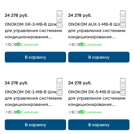
24 278 руб.
24 278 руб.
ONOKOM GR-3-MB-B Шлюз
ONOKOM AUX-1-MB-B Шлюз
для управления системами
для управления системами
кондиционирования
кондиционирования
GREE(разъемы Wi-Fi или
AUX(разъем CN8) по ModBus
0
0
В наличии
0
0
В наличии
CN3) по ModBus RTU
RTU протоколу
протоколу
В корзину
В корзину
24 278 руб.
24 278 руб.
ONOKOM DK-1-MB-B Шлюз
ONOKOM DK-5-MB-B Шлюз
для управления системами
для управления системами
кондиционирования
кондиционирования
Daikin(разъемы Wi-Fi или
DAIKIN(разъем P1 P2) по
0
0
В наличии
0
0
В наличии
S21) по ModBus RTU
ModBus RTU протоколу
протоколу
В корзину
В корзину