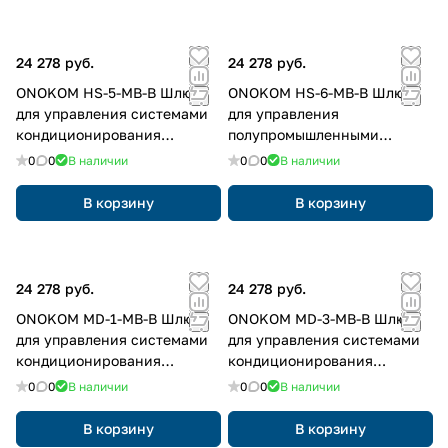
24 278 руб.
24 278 руб.
ONOKOM HS-5-MB-B Шлюз
ONOKOM HS-6-MB-B Шлюз
для управления системами
для управления
кондиционирования
полупромышленными
HISENSE(разъем A B) по
системами
0
0
В наличии
0
0
В наличии
ModBus RTU протоколу
кондиционирования
Hisense(разъем CN18 WIRED
В корзину
В корзину
CON) по ModBus RTU
протоколу
24 278 руб.
24 278 руб.
ONOKOM MD-1-MB-B Шлюз
ONOKOM MD-3-MB-B Шлюз
для управления системами
для управления системами
кондиционирования
кондиционирования
MDV(разъем CN3 Wi-Fi на
MDV(разъем XYE) по ModBus
0
0
В наличии
0
0
В наличии
дисплее) по ModBus RTU
RTU протоколу
протоколу
В корзину
В корзину