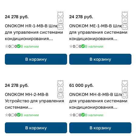
24 278 руб.
24 278 руб.
ONOKOM HR-1-MB-B Шлюз
ONOKOM ME-1-MB-B Шлюз
для управления системами
для управления системами
кондиционирования
кондиционирования
Haier(разъем CN34) по
Mitsubishi Electric(разъемы
0
0
В наличии
0
0
В наличии
ModBus RTU протоколу
CN105 или CN100) по
ModBus RTU протоколу
В корзину
В корзину
24 278 руб.
61 000 руб.
ONOKOM MH-2-MB-B
ONOKOM MH-8-MB-B Шлюз
Устройство для управления
для управления системами
системами
кондиционирования
кондиционирования
Mitsubishi Heavy(разъем
0
0
В наличии
0
0
В наличии
Mitsubishi Heavy по ModBus
XYZ) по ModBus RTU
RTU протоколу
протоколу. Кондиционеры
В корзину
В корзину
2001 - 2014 годов выпуска