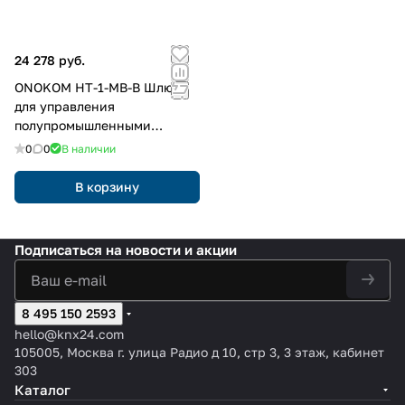
24 278 руб.
ONOKOM HT-1-MB-B Шлюз
для управления
полупромышленными
системами
0
0
В наличии
кондиционирования
Hitachi(разъем CN7 или
В корзину
CN1101) по ModBus RTU
протоколу
Подписаться
на новости и акции
8 495 150 2593
hello@knx24.com
105005, Москва г. улица Радио д 10, стр 3, 3 этаж, кабинет
303
Каталог