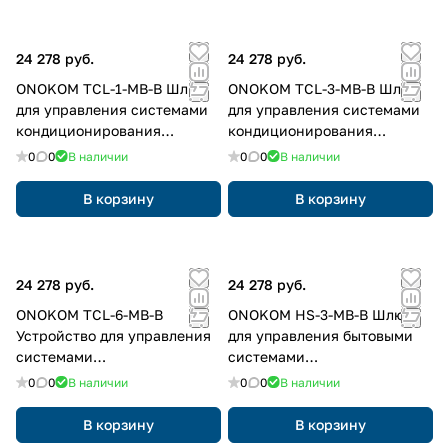
24 278 руб.
24 278 руб.
ONOKOM TCL-1-MB-B Шлюз
ONOKOM TCL-3-MB-B Шлюз
для управления системами
для управления системами
кондиционирования
кондиционирования
TCL(разъем CN16) по ModBus
TCL(разъем CN13) по ModBus
0
0
В наличии
0
0
В наличии
RTU протоколу
RTU протоколу
В корзину
В корзину
24 278 руб.
24 278 руб.
ONOKOM TCL-6-MB-B
ONOKOM HS-3-MB-B Шлюз
Устройство для управления
для управления бытовыми
системами
системами
кондиционирования TCL по
кондиционирования
0
0
В наличии
0
0
В наличии
ModBus RTU протоколу
Hisense(разъем Wi-Fi) по
ModBus RTU протоколу
В корзину
В корзину