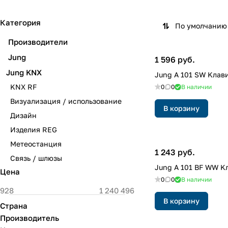
Категория
По умолчанию 
Производители
Jung
1 596 руб.
Jung KNX
Jung A 101 SW Kлав
KNX RF
0
0
В наличии
Визуализация / использование
В корзину
Дизайн
Изделия REG
Метеостанция
1 243 руб.
Связь / шлюзы
Jung A 101 BF WW K
Цена
0
0
В наличии
В корзину
Страна
Производитель