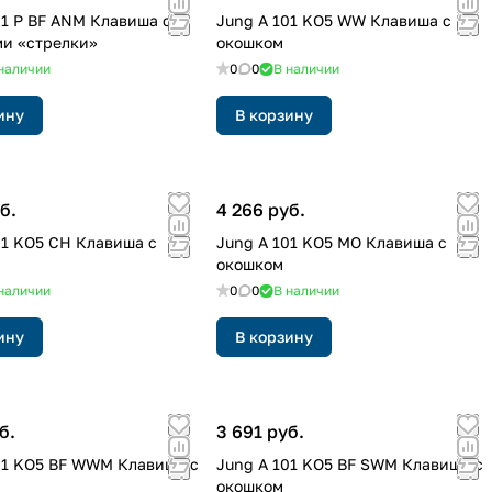
01 P BF ANM Клавиша с
Jung A 101 KO5 WW Клавиша с
и «стрелки»
окошком
наличии
0
0
В наличии
ину
В корзину
б.
4 266 руб.
01 KO5 CH Клавиша с
Jung A 101 KO5 MO Клавиша с
окошком
наличии
0
0
В наличии
ину
В корзину
б.
3 691 руб.
01 KO5 BF WWM Клавиша с
Jung A 101 KO5 BF SWM Клавиша с
окошком