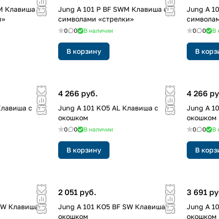
M Клавиша с
Jung A 101 P BF SWM Клавиша с
Jung A 1
и»
символами «стрелки»
символам
0
0
В наличии
0
0
В 
В корзину
В корз
4 266 руб.
4 266 ру
Клавиша с
Jung A 101 KO5 AL Клавиша с
Jung A 1
окошком
окошком
0
0
В наличии
0
0
В 
В корзину
В корз
2 051 руб.
3 691 ру
WW Клавиша с
Jung A 101 KO5 BF SW Клавиша с
Jung A 1
окошком
окошком