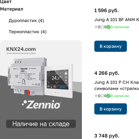
Цвет
Материал
1 596 руб.
Jung A 101 BF ANM 
Дуропластик
(
4
)
0
0
В наличии
Термопластик
(
4
)
В корзину
4 266 руб.
Jung A 101 P CH Кл
символами «стрелк
0
0
В наличии
В корзину
3 748 руб.