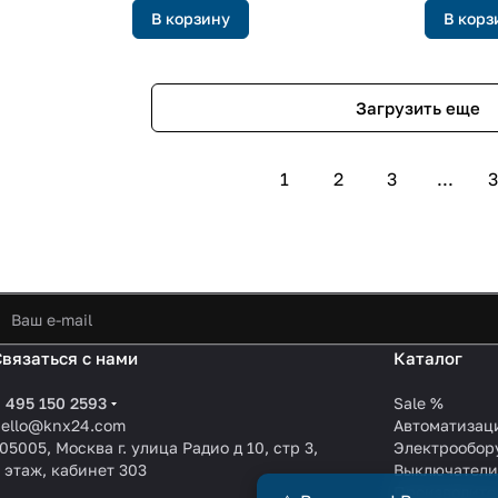
В корзину
В корз
Загрузить еще
1
2
3
...
3
Связаться с нами
Каталог
 495 150 2593
Sale %
hello@knx24.com
Автоматизац
05005, Москва г. улица Радио д 10, стр 3,
Электрообор
 этаж, кабинет 303
Выключател
Производите