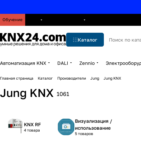
Обучение
О нас
Брошюры
Блог
Решения
Бренды
Ус
Каталог
Автоматизация KNX
DALI
Zennio
Электрообору
Главная страница
Каталог
Производители
Jung
Jung KNX
Jung KNX
1061
Визуализация /
KNX RF
использование
4 товара
5 товаров