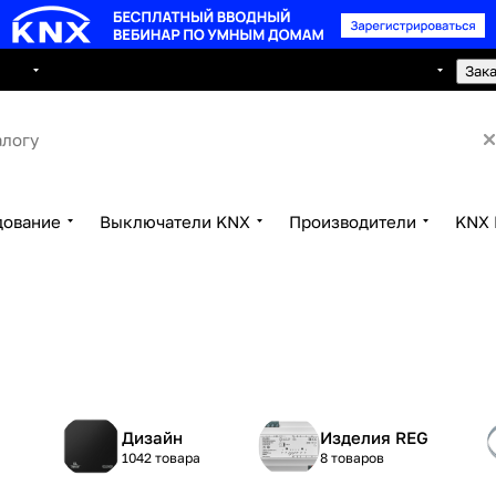
8 495 150 2593
луги
Сотрудничество
Контакты
Зак
дование
Выключатели KNX
Производители
KNX 
Дизайн
Изделия REG
1042 товара
8 товаров