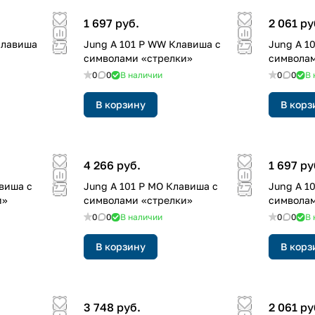
1 697 руб.
2 061 ру
Kлавиша
Jung A 101 P WW Клавиша с
Jung A 1
символами «стрелки»
символам
0
0
В наличии
0
0
В 
В корзину
В корз
4 266 руб.
1 697 ру
авиша с
Jung A 101 P MO Клавиша с
Jung A 1
и»
символами «стрелки»
символам
0
0
В наличии
0
0
В 
В корзину
В корз
3 748 руб.
2 061 ру