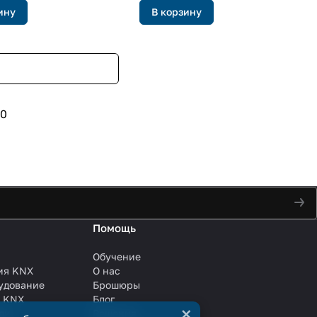
ину
В корзину
0
Помощь
Обучение
ия KNX
О нас
удование
Брошюры
и KNX
Блог
×
ли
Решения