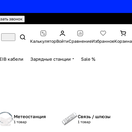
hello@knx24.com
Валюта: Рубли (RUB)
азать звонок
Калькулятор
Войти
Сравнение
Избранное
Корзина
EIB кабели
Зарядные станции
Sale %
Метеостанция
Связь / шлюзы
1 товар
1 товар