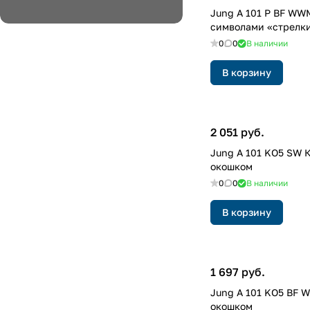
Jung A 101 P BF WW
символами «стрелк
0
0
В наличии
В корзину
2 051 руб.
Jung A 101 KO5 SW 
окошком
0
0
В наличии
В корзину
1 697 руб.
Jung A 101 KO5 BF 
окошком