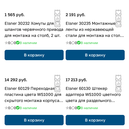
1 565 руб.
2 191 руб.
Elsner 30232 Хомуты для
Elsner 30235 Монтажные
шлангов червячного привода
ленты из нержавеющей
для монтажа на столб, 2 шт.
стали для монтажа на столб,
2 шт.
0
0
В наличии
0
0
В наличии
В корзину
В корзину
14 292 руб.
17 213 руб.
Elsner 60129 Переходная
Elsner 60130 Штекер
пластина цвета WS1000 для
адаптера WS1000 цветного
скрытого монтажа корпуса
цвета для раздельного
WS1000 без касания
монтажа дисплея
0
0
В наличии
0
0
В наличии
В корзину
В корзину