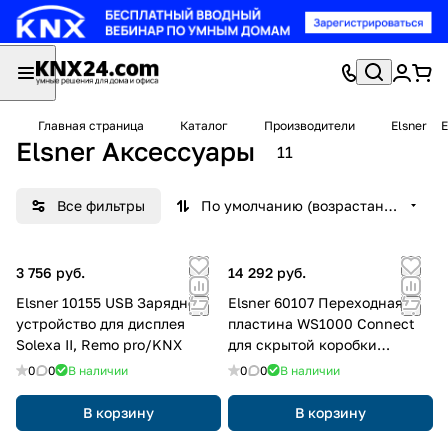
Главная страница
Каталог
Производители
Elsner
E
Elsner Аксессуары
11
Все фильтры
По умолчанию (возрастание)
3 756 руб.
14 292 руб.
Elsner 10155 USB Зарядное
Elsner 60107 Переходная
устройство для дисплея
пластина WS1000 Connect
Solexa II, Remo pro/KNX
для скрытой коробки
WS1000 без касания
0
0
В наличии
0
0
В наличии
В корзину
В корзину