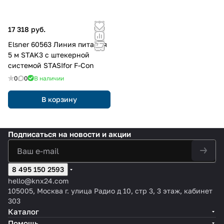
17 318 руб.
Elsner 60563 Линия питания
5 м STAK3 с штекерной
системой STASIfor F-Con
0
0
В наличии
В корзину
Подписаться
на новости и акции
8 495 150 2593
hello@knx24.com
105005, Москва г. улица Радио д 10, стр 3, 3 этаж, кабинет
303
Каталог
Помощь