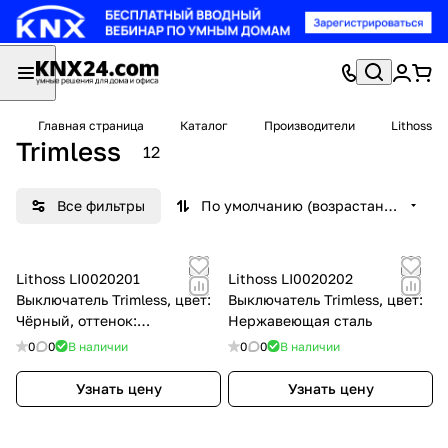
Главная страница
Каталог
Производители
Lithoss
Trimless
12
Все фильтры
По умолчанию (возрастание)
Lithoss LI0020201
Lithoss LI0020202
Выключатель Trimless, цвет:
Выключатель Trimless, цвет:
Чёрный, оттенок:
Нержавеющая сталь
Текстурированный
0
0
В наличии
0
0
В наличии
Узнать цену
Узнать цену