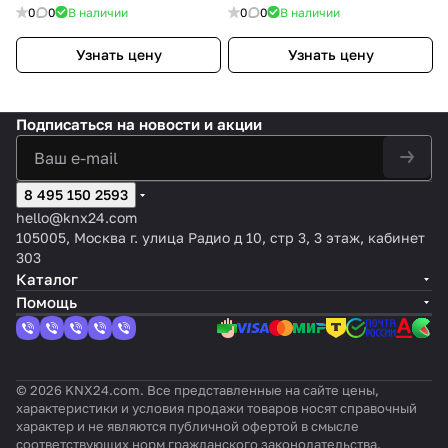
RAL9010
RAL9010
0
0
В наличии
0
0
В наличии
Узнать цену
Узнать цену
Подписаться
на новости и акции
8 495 150 2593
hello@knx24.com
105005, Москва г. улица Радио д 10, стр 3, 3 этаж, кабинет
303
Каталог
Помощь
© 2026 KNX24.com. Все представленные на сайте цены,
характеристики и условия продажи товаров носят справочный
характер и не являются публичной офертой в смысле
соответствующих норм гражданского законодательства.