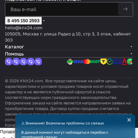
8 495 150 2593
hello@knx24.com
105005, Москва г. улица Радио д 10, стр 3, 3 этаж, кабинет
303
Каталог
Помощь
© 2026 KNX24.com. Все представленные на сайте цены,
характеристики и условия продажи товаров носят справочный
характер и не являются публичной офертой в смысле
соответствующих норм гражданского законодательства.
Оформление заказа на сайте является направлением заявки на
приобретение товара. Договор купли-продажи считается
заключённым только после подтверждения заказа продавцом и
×
согласования всех условий.
⚠️ Внимание! Возможны проблемы со связью
Конфиденциальность
Оферта
Продолжая использовать наш сайт, вы даёте согласие на
В данный момент могут наблюдаться перебои с
телефонной связью.