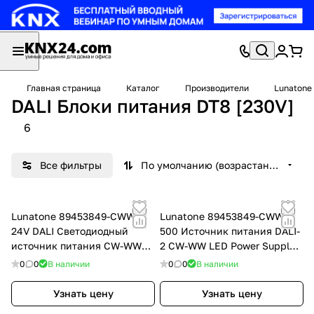
Главная страница
Каталог
Производители
Lunatone
DALI Блоки питания DT8 [230V]
6
Все фильтры
По умолчанию (возрастание)
Lunatone 89453849-CWW-
Lunatone 89453849-CWW-
24V DALI Светодиодный
500 Источник питания DALI-
источник питания CW-WW
2 CW-WW LED Power Supply
CV, цвет: Серый
CC
0
0
В наличии
0
0
В наличии
Узнать цену
Узнать цену