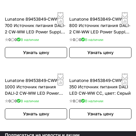
Lunatone 89453849-CWW-
Lunatone 89453849-CWW-
700 Источник питания DALI-
800 Источник питания DALI-
2 CW-WW LED Power Supply
2 CW-WW LED Power Supply
CC
CC
0
0
В наличии
0
0
В наличии
Узнать цену
Узнать цену
Lunatone 89453849-CWW-
Lunatone 89453849-CWW-
1000 Источник питания
350 Источник питания DALI
DALI-2 CW-WW LED Power
LED CW-WW CC, цвет: Серый
Supply CC
0
0
В наличии
0
0
В наличии
Узнать цену
Узнать цену
Подписаться
на новости и акции