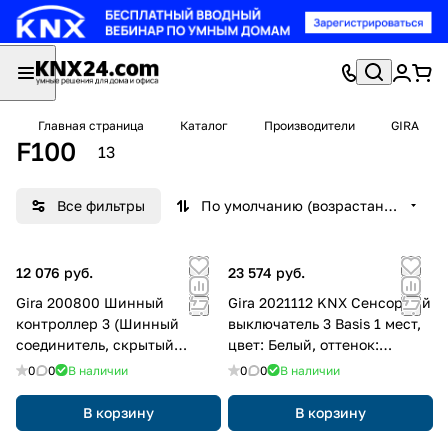
Главная страница
Каталог
Производители
GIRA
F100
13
Все фильтры
По умолчанию (возрастание)
12 076 руб.
23 574 руб.
Gira 200800 Шинный
Gira 2021112 KNX Сенсорный
контроллер 3 (Шинный
выключатель 3 Basis 1 мест,
соединитель, скрытый
цвет: Белый, оттенок:
монтаж KNX/EIB)
Глянцевый
0
0
В наличии
0
0
В наличии
В корзину
В корзину