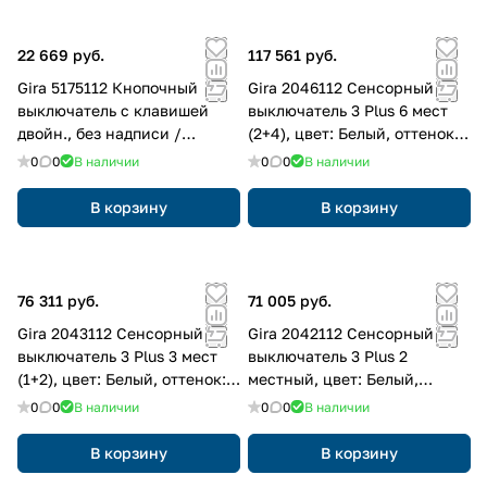
22 669 руб.
117 561 руб.
Gira 5175112 Кнопочный
Gira 2046112 Сенсорный
выключатель с клавишей
выключатель 3 Plus 6 мест
двойн., без надписи /
(2+4), цвет: Белый, оттенок:
символы стрелки для Gira
Глянцевый
0
0
В наличии
0
0
В наличии
One и KNX
В корзину
В корзину
76 311 руб.
71 005 руб.
Gira 2043112 Сенсорный
Gira 2042112 Сенсорный
выключатель 3 Plus 3 мест
выключатель 3 Plus 2
(1+2), цвет: Белый, оттенок:
местный, цвет: Белый,
Глянцевый
оттенок: Глянцевый
0
0
В наличии
0
0
В наличии
В корзину
В корзину