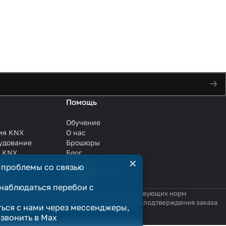
Помощь
Обучение
ия KNX
О нас
удование
Брошюры
и KNX
Блог
×
ли
Решения
 проблемы со связью
ли
Сотрудничество
анции
Услуги
наблюдаться перебои с
яются публичной офертой в смысле соответствующих норм
родажи считается заключённым только после подтверждения заказа
ться с нами через мессенджеры,
озвонить в Max