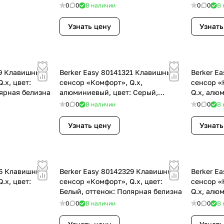
0
0
В наличии
0
0
В 
Узнать цену
Узнать
29 Клавишный
Berker Easy 80141321 Клавишный
Berker E
.x, цвет:
сенсор «Комфорт», Q.x,
сенсор «
лярная белизна
алюминиевый, цвет: Серый,
Q.x, алю
оттенок: Алюминиевый
оттенок:
0
0
В наличии
0
0
В 
Узнать цену
Узнать
26 Клавишный
Berker Easy 80142329 Клавишный
Berker E
.x, цвет:
сенсор «Комфорт», Q.x, цвет:
сенсор «
Белый, оттенок: Полярная белизна
Q.x, алю
оттенок:
0
0
В наличии
0
0
В 