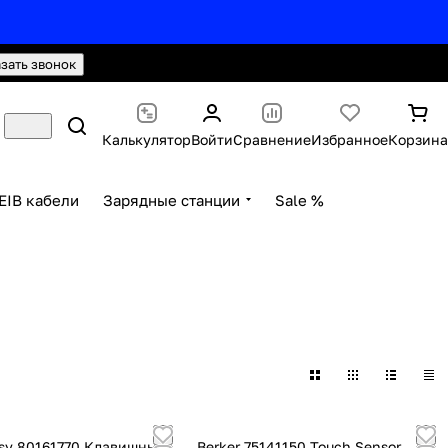
hello@knx24.com
Валюта: Рубли (RUB)
азать звонок
Калькулятор
Войти
Сравнение
Избранное
Корзина
EIB кабели
Зарядные станции
Sale %
asy 80161770 Клавишный
Berker 75141150 Touch Sensor