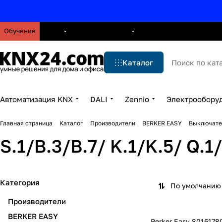
Обучение
О нас
Брошюры
Блог
Решения
Бренды
Ус
Каталог
Автоматизация KNX
DALI
Zennio
Электрообору
Главная страница
Каталог
Производители
BERKER EASY
Выключате
S.1/B.3/B.7/ K.1/K.5/ Q.1
Категория
По умолчанию 
Производители
BERKER EASY
Berker Easy 801617