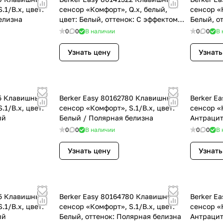
.1/B.x, цвет:
сенсор «Комфорт», Q.x, белый,
сенсор «К
елизна
цвет: Белый, оттенок: С эффектом
Белый, о
бархата
0
0
В наличии
0
0
В 
Узнать цену
Узнать
85 Клавишный
Berker Easy 80162780 Клавишный
Berker E
.1/B.x, цвет:
сенсор «Комфорт», S.1/B.x, цвет:
сенсор «К
ий
Белый / Полярная белизна
Антрацит
0
0
В наличии
0
0
В 
Узнать цену
Узнать
85 Клавишный
Berker Easy 80164780 Клавишный
Berker E
.1/B.x, цвет:
сенсор «Комфорт», S.1/B.x, цвет:
сенсор «К
ий
Белый, оттенок: Полярная белизна
Антрацит