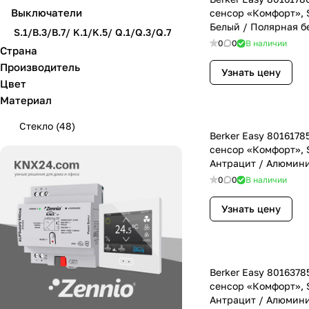
Выключатели
сенсор «Комфорт», S
Белый / Полярная б
S.1/B.3/B.7/ K.1/K.5/ Q.1/Q.3/Q.7
0
0
В наличии
Страна
Производитель
Узнать цену
Цвет
Материал
Стекло
(
48
)
Berker Easy 801617
сенсор «Комфорт», S
Антрацит / Алюмин
0
0
В наличии
Узнать цену
Berker Easy 801637
сенсор «Комфорт», S
Антрацит / Алюмин