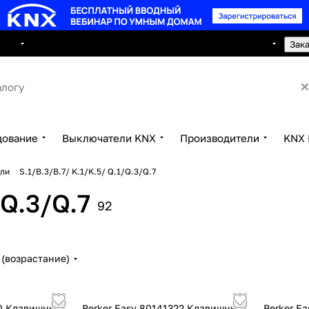
8 495 150 2593
луги
Сотрудничество
Контакты
Зак
дование
Выключатели KNX
Производители
KNX 
ли
S.1/B.3/B.7/ K.1/K.5/ Q.1/Q.3/Q.7
/Q.3/Q.7
92
(возрастание)
80 Клавишный
Berker Easy 80141322 Клавишный
Berker E