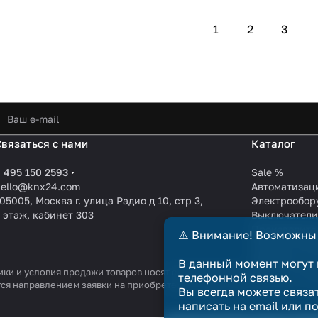
1
2
3
Связаться с нами
Каталог
 495 150 2593
Sale %
hello@knx24.com
Автоматизац
05005, Москва г. улица Радио д 10, стр 3,
Электрообор
 этаж, кабинет 303
Выключател
Производите
⚠️ Внимание! Возможны
KNX EIB кабе
Зарядные ст
В данный момент могут 
ики и условия продажи товаров носят справочный характер и не явл
телефонной связью.
тся направлением заявки на приобретение товара. Договор купли-п
Вы всегда можете связа
написать на email или п