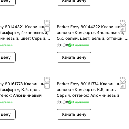
 цену
Узнать цену
asy 80144321 Клавишный
Berker Easy 80144322 Клавишный
Комфорт», 4-канальный,
сенсор «Комфорт», 4-канальный,
миниевый, цвет: Серый,
Q.x, белый, цвет: Белый, оттенок: С
 Алюминиевый
эффектом бархата
наличии
0
0
В наличии
 цену
Узнать цену
asy 80161773 Клавишный
Berker Easy 80161774 Клавишный
Комфорт», K.5, цвет:
сенсор «Комфорт», K.5, цвет:
ттенок: Алюминиевый
Серый, оттенок: Алюминиевый
наличии
0
0
В наличии
 цену
Узнать цену