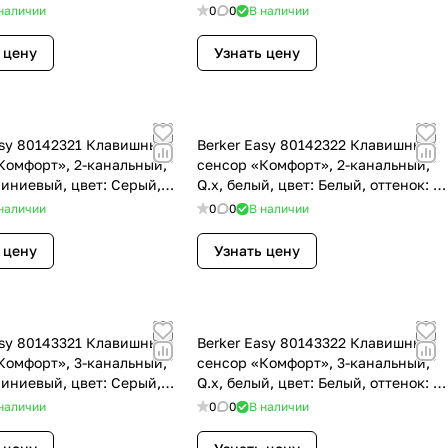
наличии
0
0
В наличии
 цену
Узнать цену
asy 80142321 Клавишный
Berker Easy 80142322 Клавишный
Комфорт», 2-канальный,
сенсор «Комфорт», 2-канальный,
миниевый, цвет: Серый,
Q.x, белый, цвет: Белый, оттенок: С
 Алюминиевый
эффектом бархата
наличии
0
0
В наличии
 цену
Узнать цену
asy 80143321 Клавишный
Berker Easy 80143322 Клавишный
Комфорт», 3-канальный,
сенсор «Комфорт», 3-канальный,
миниевый, цвет: Серый,
Q.x, белый, цвет: Белый, оттенок: С
 Алюминиевый
эффектом бархата
наличии
0
0
В наличии