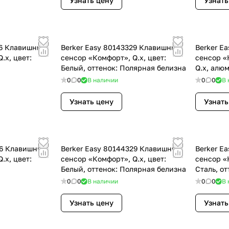
Узнать цену
Узнать
26 Клавишный
Berker Easy 80143329 Клавишный
Berker E
.x, цвет:
сенсор «Комфорт», Q.x, цвет:
сенсор «
Белый, оттенок: Полярная белизна
Q.x, алю
оттенок:
0
0
В наличии
0
0
В 
Узнать цену
Узнать
26 Клавишный
Berker Easy 80144329 Клавишный
Berker E
.x, цвет:
сенсор «Комфорт», Q.x, цвет:
сенсор «
Белый, оттенок: Полярная белизна
Сталь, о
0
0
В наличии
0
0
В 
Узнать цену
Узнать