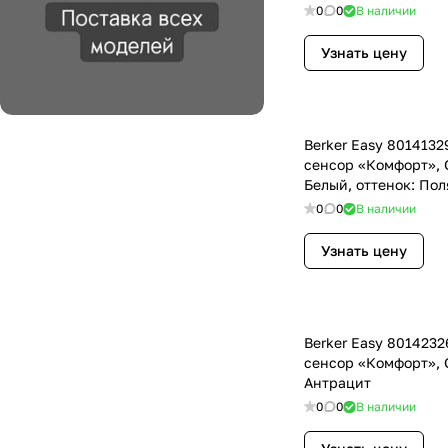
0
0
В наличии
Узнать цену
Berker Easy 801413
сенсор «Комфорт», Q
Белый, оттенок: По
0
0
В наличии
Узнать цену
Berker Easy 801423
сенсор «Комфорт», Q
Антрацит
0
0
В наличии