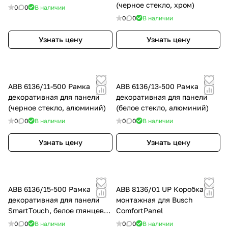
(черное стекло, хром)
0
0
В наличии
0
0
В наличии
Узнать цену
Узнать цену
ABB 6136/11-500 Рамка
ABB 6136/13-500 Рамка
декоративная для панели
декоративная для панели
(черное стекло, алюминий)
(белое стекло, алюминий)
0
0
В наличии
0
0
В наличии
Узнать цену
Узнать цену
ABB 6136/15-500 Рамка
ABB 8136/01 UP Коробка
декоративная для панели
монтажная для Busch
SmartTouch, белое глянцевое
ComfortPanel
стекло
0
0
В наличии
0
0
В наличии