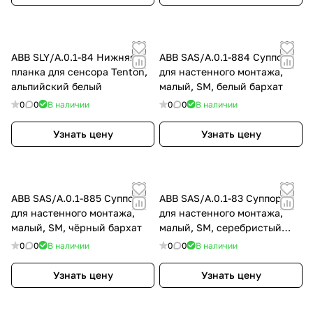
ABB SLY/A.0.1-84 Нижняя
ABB SAS/A.0.1-884 Суппорт
планка для сенсора Tenton,
для настенного монтажа,
альпийский белый
малый, SM, белый бархат
0
0
В наличии
0
0
В наличии
Узнать цену
Узнать цену
ABB SAS/A.0.1-885 Суппорт
ABB SAS/A.0.1-83 Суппорт
для настенного монтажа,
для настенного монтажа,
малый, SM, чёрный бархат
малый, SM, серебристый
алюминий
0
0
В наличии
0
0
В наличии
Узнать цену
Узнать цену