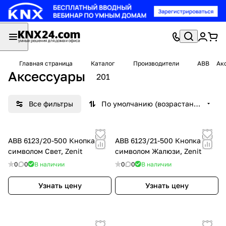
Главная страница
Каталог
Производители
ABB
Ак
Аксессуары
201
Все фильтры
По умолчанию (возрастание)
ABB 6123/20-500 Кнопка с
ABB 6123/21-500 Кнопка с
символом Свет, Zenit
символом Жалюзи, Zenit
0
0
В наличии
0
0
В наличии
Узнать цену
Узнать цену