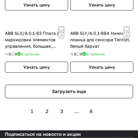
Узнать цену
Узнать цену
ABB SLX/A.0.1-83 Плата для
ABB SLY/A.0.1-884 Нижняя
маркировки элементов
планка для сенсора Tenton,
управления, большая,
белый бархат
серебристый алюминий
0
0
В наличии
0
0
В наличии
Узнать цену
Узнать цену
Загрузить еще
1
2
3
...
6
Подписаться
на новости и акции