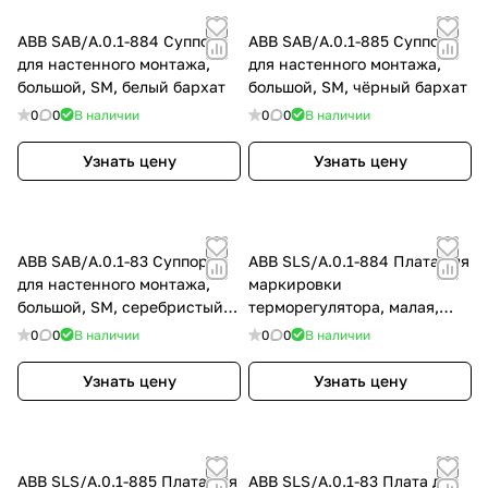
ABB SAB/A.0.1-884 Суппорт
ABB SAB/A.0.1-885 Суппорт
для настенного монтажа,
для настенного монтажа,
большой, SM, белый бархат
большой, SM, чёрный бархат
0
0
В наличии
0
0
В наличии
Узнать цену
Узнать цену
ABB SAB/A.0.1-83 Суппорт
ABB SLS/A.0.1-884 Плата для
для настенного монтажа,
маркировки
большой, SM, серебристый
терморегулятора, малая,
алюминий
белый бархат
0
0
В наличии
0
0
В наличии
Узнать цену
Узнать цену
ABB SLS/A.0.1-885 Плата для
ABB SLS/A.0.1-83 Плата для