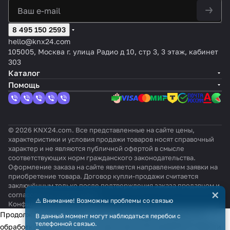
8 495 150 2593
hello@knx24.com
105005, Москва г. улица Радио д 10, стр 3, 3 этаж, кабинет
303
Каталог
Помощь
© 2026 KNX24.com. Все представленные на сайте цены,
характеристики и условия продажи товаров носят справочный
характер и не являются публичной офертой в смысле
соответствующих норм гражданского законодательства.
Оформление заказа на сайте является направлением заявки на
приобретение товара. Договор купли-продажи считается
заключённым только после подтверждения заказа продавцом и
×
согласования всех условий.
⚠️ Внимание! Возможны проблемы со связью
Конфиденциальность
Оферта
Продолжая использовать наш сайт, вы даёте согласие на
В данный момент могут наблюдаться перебои с
телефонной связью.
обработку файлов cookie в целях функционирования сайта и