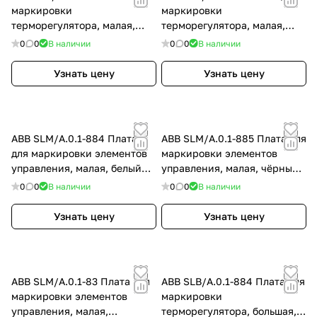
маркировки
маркировки
терморегулятора, малая,
терморегулятора, малая,
чёрный бархат
серебристый алюминий
0
0
В наличии
0
0
В наличии
Узнать цену
Узнать цену
ABB SLM/A.0.1-884 Плата
ABB SLM/A.0.1-885 Плата для
для маркировки элементов
маркировки элементов
управления, малая, белый
управления, малая, чёрный
бархат
бархат
0
0
В наличии
0
0
В наличии
Узнать цену
Узнать цену
ABB SLM/A.0.1-83 Плата для
ABB SLB/A.0.1-884 Плата для
маркировки элементов
маркировки
управления, малая,
терморегулятора, большая,