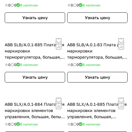
серебристый алюминий
белый бархат
0
0
В наличии
0
0
В наличии
Узнать цену
Узнать цену
ABB SLB/A.0.1-885 Плата для
ABB SLB/A.0.1-83 Плата для
маркировки
маркировки
терморегулятора, большая,
терморегулятора, большая,
чёрный бархат
серебристый алюминий
0
0
В наличии
0
0
В наличии
Узнать цену
Узнать цену
ABB SLX/A.0.1-884 Плата для
ABB SLX/A.0.1-885 Плата для
маркировки элементов
маркировки элементов
управления, большая, белый
управления, большая,
бархат
чёрный бархат
0
0
В наличии
0
0
В наличии