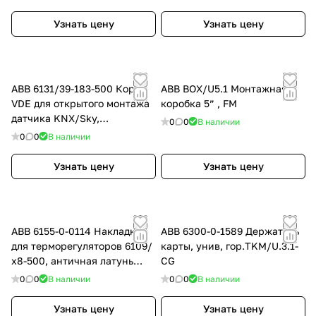
Узнать цену
Узнать цену
ABB 6131/39-183-500 Короб
ABB BOX/U5.1 Монтажная
VDE для открытого монтажа
коробка 5” , FM
датчика KNX/Sky,
0
0
В наличии
серебристый алюминий
0
0
В наличии
Узнать цену
Узнать цену
ABB 6155-0-0114 Накладка
ABB 6300-0-1589 Держатель
для терморегуляторов 6109/
карты, унив, гор.TKM/U.3.1-
х8-500, античная латунь
CG
6109/03-840-500
0
0
В наличии
0
0
В наличии
Узнать цену
Узнать цену