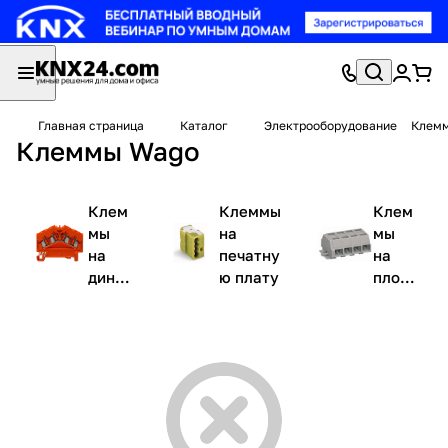
Главная страница
Каталог
Электрооборудование
Клем
Клеммы Wago
Клем
Клеммы
Клем
мы
на
мы
на
печатну
на
дин-
ю плату
плос
рейк
кость
у