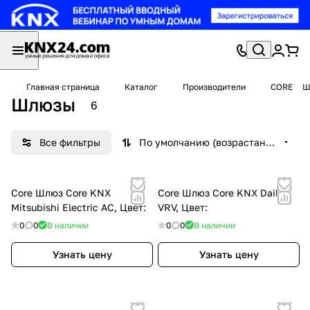
Главная страница
Каталог
Производители
CORE
Ш
Шлюзы
6
Все фильтры
По умолчанию (возрастание)
Core Шлюз Core KNX
Core Шлюз Core KNX Daikin
Mitsubishi Electric AC, Цвет:
VRV, Цвет:
0
0
В наличии
0
0
В наличии
Узнать цену
Узнать цену