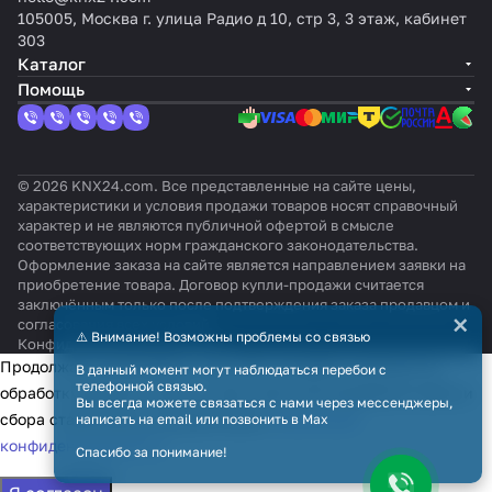
105005, Москва г. улица Радио д 10, стр 3, 3 этаж, кабинет
303
Каталог
Помощь
© 2026 KNX24.com. Все представленные на сайте цены,
характеристики и условия продажи товаров носят справочный
характер и не являются публичной офертой в смысле
соответствующих норм гражданского законодательства.
Оформление заказа на сайте является направлением заявки на
приобретение товара. Договор купли-продажи считается
заключённым только после подтверждения заказа продавцом и
×
согласования всех условий.
⚠️ Внимание! Возможны проблемы со связью
Конфиденциальность
Оферта
Продолжая использовать наш сайт, вы даёте согласие на
В данный момент могут наблюдаться перебои с
телефонной связью.
обработку файлов cookie в целях функционирования сайта и
Вы всегда можете связаться с нами через мессенджеры,
сбора статистики в соответствии с
политикой
написать на email или позвонить в Max
конфиденциальности
Спасибо за понимание!