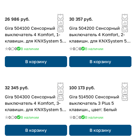
26 986 руб.
30 357 руб.
Gira 504100 Сенсорный
Gira 504200 Сенсорный
выключатель 4 Komfort, 1-
выключатель 4 Komfort, 2-
клавишн. для KNXSystem 55,
клавишн. для KNXSystem 55,
с Присутствует кнопка
с Присутствует кнопка
0
0
В наличии
0
0
В наличии
ввода в эксплуатацию
ввода в эксплуатацию
В корзину
В корзину
32 345 руб.
100 173 руб.
Gira 504300 Сенсорный
Gira 514500 Сенсорный
выключатель 4 Komfort, 3-
выключатель 3 Plus 5
клавишн. для KNXSystem 55,
клавишн., цвет: Белый
с Присутствует кнопка
0
0
В наличии
0
0
В наличии
ввода в эксплуатацию
В корзину
В корзину