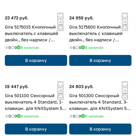
23 473 руб.
24 959 руб.
Gira 5175015 Кнопочный
Gira 5175600 Кнопочный
выключатель с клавишей
выключатель с клавишей
двойн., без надписи /
двойн., без надписи /
символы стрелки для Gira
символы стрелки для Gira
0
0
В наличии
0
0
В наличии
One и KNX
One и KNX
В корзину
В корзину
19 447 руб.
24 803 руб.
Gira 501100 Сенсорный
Gira 501300 Сенсорный
выключатель 4 Standard, 1-
выключатель 4 Standard, 3-
клавишн. для KNXSystem 55,
клавишн. для KNXSystem 55,
с Присутствует кнопка
с Присутствует кнопка
0
0
В наличии
0
0
В наличии
ввода в эксплуатацию
ввода в эксплуатацию
В корзину
В корзину