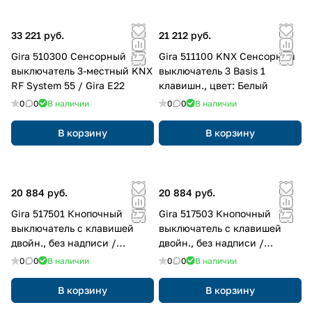
33 221 руб.
21 212 руб.
Gira 510300 Сенсорный
Gira 511100 KNX Сенсорный
выключатель 3-местный KNX
выключатель 3 Basis 1
RF System 55 / Gira E22
клавишн., цвет: Белый
0
0
В наличии
0
0
В наличии
В корзину
В корзину
20 884 руб.
20 884 руб.
Gira 517501 Кнопочный
Gira 517503 Кнопочный
выключатель с клавишей
выключатель с клавишей
двойн., без надписи /
двойн., без надписи /
символы стрелки для Gira
символы стрелки для Gira
0
0
В наличии
0
0
В наличии
One и KNX
One и KNX
В корзину
В корзину