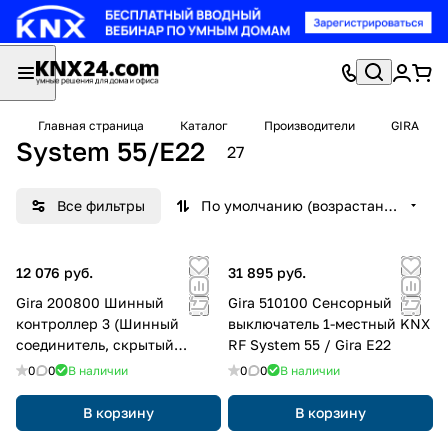
Главная страница
Каталог
Производители
GIRA
System 55/E22
27
Все фильтры
По умолчанию (возрастание)
12 076 руб.
31 895 руб.
Gira 200800 Шинный
Gira 510100 Сенсорный
контроллер 3 (Шинный
выключатель 1-местный KNX
соединитель, скрытый
RF System 55 / Gira E22
монтаж KNX/EIB)
0
0
В наличии
0
0
В наличии
В корзину
В корзину