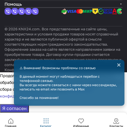
Помощь
© 2026 KNX24.com. Все представленные на сайте цены,
характеристики и условия продажи товаров носят справочный
характер и не являются публичной офертой в смысле
соответствующих норм гражданского законодательства.
Оформление заказа на сайте является направлением заявки на
приобретение товара. Договор купли-продажи считается
заключённым только после подтверждения заказа продавцом и
×
согласования всех условий.
⚠️ Внимание! Возможны проблемы со связью
Конфиденциальность
Оферта
Продолжая использовать наш сайт, вы даёте согласие на
В данный момент могут наблюдаться перебои с
телефонной связью.
обработку файлов cookie в целях функционирования сайта и
Вы всегда можете связаться с нами через мессенджеры,
сбора статистики в соответствии с
политикой
написать на email или позвонить в Max
конфиденциальности
Спасибо за понимание!
Я согласен
Главная
Каталог
Избранные
Контакты