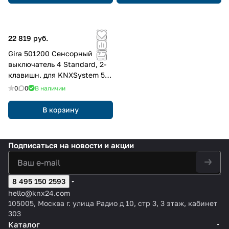
22 819 руб.
Gira 501200 Сенсорный
выключатель 4 Standard, 2-
клавишн. для KNXSystem 55,
с Присутствует кнопка
0
0
В наличии
ввода в эксплуатацию
В корзину
Подписаться
на новости и акции
8 495 150 2593
hello@knx24.com
105005, Москва г. улица Радио д 10, стр 3, 3 этаж, кабинет
303
Каталог