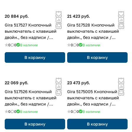
20 884 руб.
21 423 руб.
Gira 517527 Кнопочный
Gira 517528 Кнопочный
выключатель с клавишей
выключатель с клавишей
двойн., без надписи /
двойн., без надписи /
символы стрелки для Gira
символы стрелки для Gira
0
0
В наличии
0
0
В наличии
One и KNX
One и KNX
В корзину
В корзину
22 069 руб.
23 473 руб.
Gira 517526 Кнопочный
Gira 5175005 Кнопочный
выключатель с клавишей
выключатель с клавишей
двойн., без надписи /
двойн., без надписи /
символы стрелки для Gira
символы стрелки для Gira
0
0
В наличии
0
0
В наличии
One и KNX
One и KNX
В корзину
В корзину