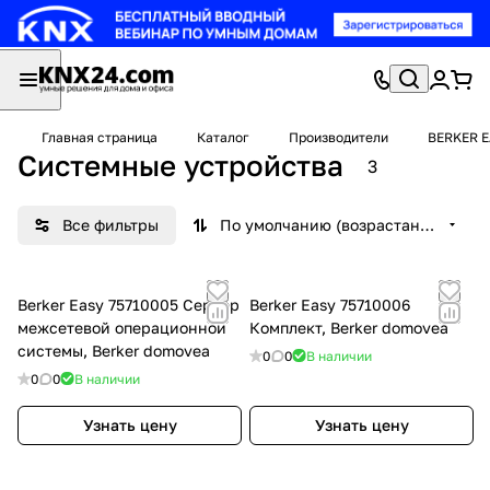
Главная страница
Каталог
Производители
BERKER 
Системные устройства
3
Все фильтры
По умолчанию (возрастание)
Berker Easy 75710005 Сервер
Berker Easy 75710006
межсетевой операционной
Комплект, Berker domovea
системы, Berker domovea
0
0
В наличии
0
0
В наличии
Узнать цену
Узнать цену