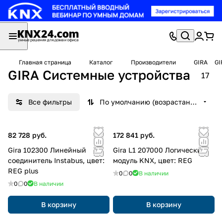
Главная страница
Каталог
Производители
GIRA
GI
GIRA Системные устройства
17
Все фильтры
По умолчанию (возрастание)
82 728 руб.
172 841 руб.
Gira 102300 Линейный
Gira L1 207000 Логический
соединитель Instabus, цвет:
модуль KNX, цвет: REG
REG plus
0
0
В наличии
0
0
В наличии
В корзину
В корзину