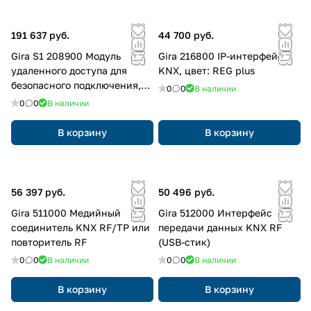
191 637 руб.
44 700 руб.
Gira S1 208900 Модуль
Gira 216800 IP-интерфейс
удаленного доступа для
KNX, цвет: REG plus
безопасного подключения,
0
0
В наличии
цвет: REG
0
0
В наличии
В корзину
В корзину
56 397 руб.
50 496 руб.
Gira 511000 Медийный
Gira 512000 Интерфейс
соединитель KNX RF/TP или
передачи данных KNX RF
повторитель RF
(USB-стик)
0
0
В наличии
0
0
В наличии
В корзину
В корзину