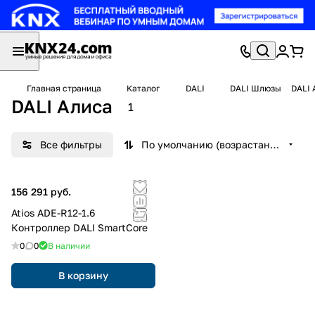
Главная страница
Каталог
DALI
DALI Шлюзы
DALI 
DALI Алиса
1
Все фильтры
По умолчанию (возрастание)
156 291 руб.
Atios ADE-R12-1.6
Контроллер DALI SmartCore
0
0
В наличии
В корзину