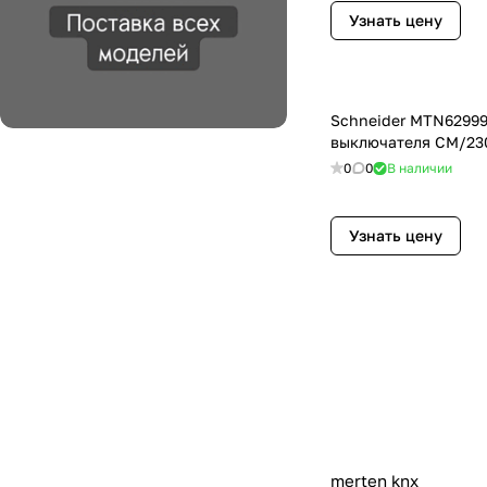
Узнать цену
Schneider MTN62999
выключателя СМ/23
0
0
В наличии
Узнать цену
merten knx