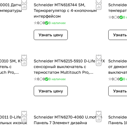
0001 Датчик
Schneider MTN616744 SM,
Schneide
емпературы
Терморегулятор с 4-кнопочным
температ
интерфейсом
0
0
В 
0
0
В наличии
Узнать цену
Узнать
0310 SM, KNX
Schneider MTN6215-5910 D-Life KNX
Schneide
тель с
сенсорный выключатель с
от демон
uch Pro,
термостатом Multitouch Pro,
выключат
черный
0
0
В наличии
0
0
В 
Узнать цену
Узнать
011 D-Life
Schneider MTN6270-4060 U.motion
Schneide
льных иконок
Панель 7 Элемент дизайна
Панель 1