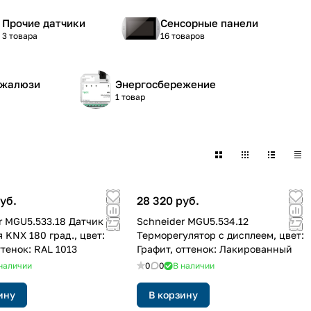
Прочие датчики
Сенсорные панели
3 товара
16 товаров
 жалюзи
Энергосбережение
1 товар
уб.
28 320 руб.
r MGU5.533.18 Датчик
Schneider MGU5.534.12
 KNX 180 град., цвет:
Терморегулятор с дисплеем, цвет:
ттенок: RAL 1013
Графит, оттенок: Лакированный
наличии
0
0
В наличии
ину
В корзину