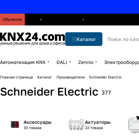
Обучение
О нас
Брошюры
Блог
Решения
Бренды
Ус
Каталог
Автоматизация KNX
DALI
Zennio
Электрообору
Главная страница
Каталог
Производители
Schneider Electric
Schneider Electric
377
Аксессуары
Актуаторы
33 товара
22 товара