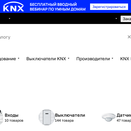
8 495 150 2593
луги
Сотрудничество
Контакты
Зак
дование
Выключатели KNX
Производители
KNX 
Входы
Выключатели
Датчи
10 товаров
144 товара
47 това