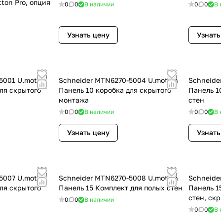
tton Pro, опция
0
0
В наличии
0
0
В 
Узнать цену
Узнать
5001 U.motion
Schneider MTN6270-5004 U.motion
Schneide
ля скрытого
Панель 10 коробка для скрытого
Панель 1
монтажа
стен
0
0
В наличии
0
0
В 
Узнать цену
Узнать
5007 U.motion
Schneider MTN6270-5008 U.motion
Schneide
ля скрытого
Панель 15 Комплект для полых стен
Панель 1
стен, ск
0
0
В наличии
0
0
В 