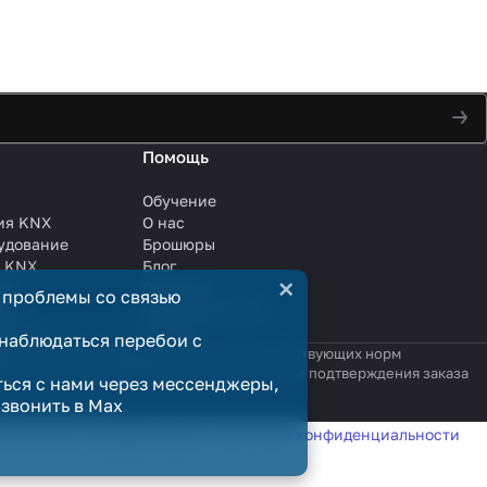
Помощь
Обучение
ия KNX
О нас
удование
Брошюры
и KNX
Блог
×
ли
Решения
 проблемы со связью
ли
Сотрудничество
анции
Услуги
наблюдаться перебои с
яются публичной офертой в смысле соответствующих норм
родажи считается заключённым только после подтверждения заказа
ться с нами через мессенджеры,
озвонить в Max
татистики в соответствии с
политикой конфиденциальности