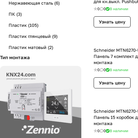
для кн.выкл. Pushbu
Нержавеющая сталь
(
6
)
0
0
В наличии
ПК
(
3
)
Узнать цену
Пластик
(
105
)
Пластик глянцевый
(
9
)
Пластик матовый
(
2
)
Schneider MTN6270-
Панель 7 комплект д
Тип монтажа
Пластиковый бриллиант
(
2
)
монтажа
Поликарбонат
(
57
)
0
0
В наличии
Поликарбонат блестящий
(
1
)
Узнать цену
Стекло и пластик
(
1
)
Термопласт
(
4
)
Schneider MTN6270-
Панель 15 коробок д
монтажа
0
0
В наличии