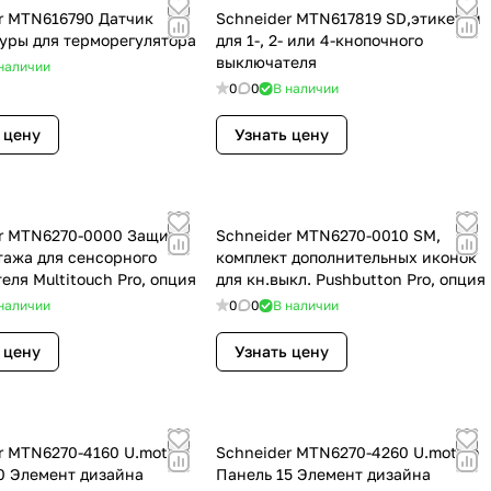
r MTN616790 Датчик
Schneider MTN617819 SD,этикетки
уры для терморегулятора
для 1-, 2- или 4-кнопочного
выключателя
наличии
0
0
В наличии
 цену
Узнать цену
r MTN6270-0000 Защита
Schneider MTN6270-0010 SM,
тажа для сенсорного
комплект дополнительных иконок
еля Multitouch Pro, опция
для кн.выкл. Pushbutton Pro, опция
наличии
0
0
В наличии
 цену
Узнать цену
r MTN6270-4160 U.motion
Schneider MTN6270-4260 U.motion
0 Элемент дизайна
Панель 15 Элемент дизайна