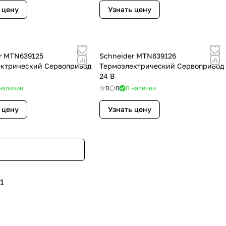
 цену
Узнать цену
r MTN639125
Schneider MTN639126
ктрический Сервопривод
Термоэлектрический Сервопривод
24 В
наличии
0
0
В наличии
 цену
Узнать цену
1