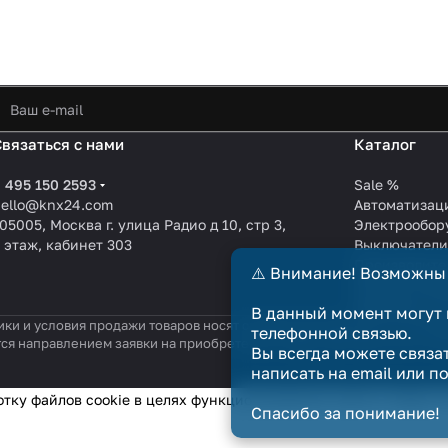
Связаться с нами
Каталог
 495 150 2593
Sale %
hello@knx24.com
Автоматизац
05005, Москва г. улица Радио д 10, стр 3,
Электрообор
 этаж, кабинет 303
Выключател
Производите
⚠️ Внимание! Возможны
KNX EIB кабе
Зарядные ст
В данный момент могут 
ики и условия продажи товаров носят справочный характер и не явл
телефонной связью.
тся направлением заявки на приобретение товара. Договор купли-п
Вы всегда можете связа
написать на email или п
отку файлов cookie в целях функционирования сайта и сбора с
Спасибо за понимание!