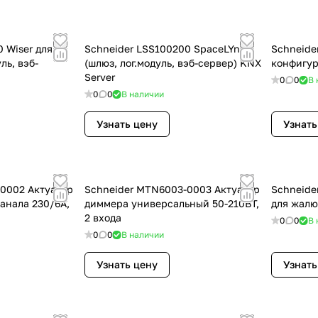
 Wiser для
Schneider LSS100200 SpaceLYnk
Schneide
ль, вэб-
(шлюз, лог.модуль, вэб-сервер) KNX
конфигур
Server
0
0
В 
0
0
В наличии
Узнать цену
Узнать
0002 Актуатор
Schneider MTN6003-0003 Актуатор
Schneide
анала 230/6А,
диммера универсальный 50-210ВТ,
для жалю
2 входа
0
0
В 
0
0
В наличии
Узнать цену
Узнать