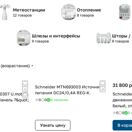
Метеостанции
Отопление
12 товаров
8 товаров
Шлюзы и интерфейсы
Шторы /
9 товаров
8 товаров
(возрастание)
31 800 р
Schneider MTN693003 Источник
питания DC24/0,4A REG-K.
0307 U.motion
Schneide
анель 7&quot;
движения
0
0
В наличии
Белый, о
0
0
В 
Узнать цену
В корз