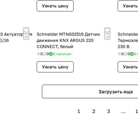
Узнать цену
Узнать
3 Актуатор для
Schneider MTN632519 Датчик
Schneide
0/16
движения KNX ARGUS 220
Термоэле
CONNECT, белый
230 В
0
0
В наличии
0
0
В 
Узнать цену
Узнать
Загрузить еще
1
2
3
...
1