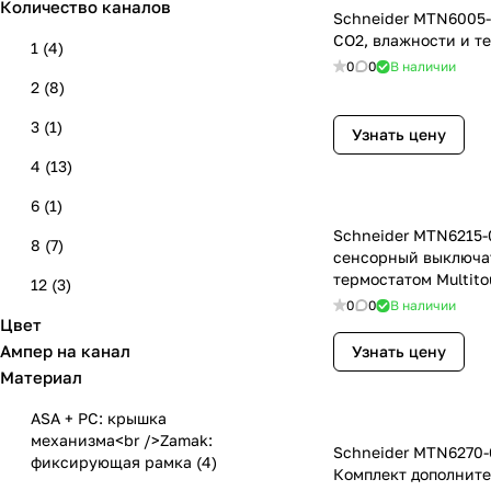
Количество каналов
Schneider MTN6005-
СО2, влажности и т
1
(
4
)
0
0
В наличии
2
(
8
)
3
(
1
)
Узнать цену
4
(
13
)
6
(
1
)
Schneider MTN6215-
8
(
7
)
сенсорный выключа
термостатом Multito
12
(
3
)
чёрный
0
0
В наличии
Цвет
16
(
1
)
Ампер на канал
Узнать цену
24
(
1
)
Материал
ASA + PC: крышка
механизма<br />Zamak:
Schneider MTN6270-0
фиксирующая рамка
(
4
)
Комплект дополните