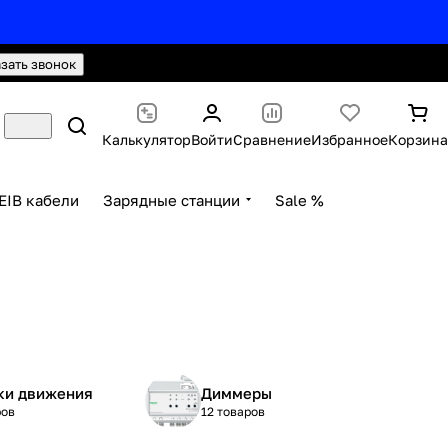
hello@knx24.com
Валюта: Рубли (RUB)
азать звонок
Калькулятор
Войти
Сравнение
Избранное
Корзина
EIB кабели
Зарядные станции
Sale %
ки движения
Диммеры
ров
12 товаров