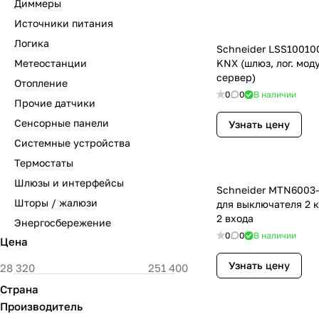
Диммеры
Источники питания
Логика
Schneider LSS100100
Метеостанции
KNX (шлюз, лог. моду
сервер)
Отопление
0
0
В наличии
Прочие датчики
Сенсорные панели
Узнать цену
Системные устройства
Термостаты
Шлюзы и интерфейсы
Schneider MTN6003-
Шторы / жалюзи
для выключателя 2 к
2 входа
Энергосбережение
0
0
В наличии
Цена
Узнать цену
Страна
Производитель