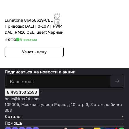
Lunatone 86458629-CEL
Приводы: DALI | 0-10V | PWM
DALI RM16 CEL, цвет: Чёрный
0
0
В наличии
Узнать цену
Подписаться
на новости и акции
8 495 150 2593
hello@knx24.com
105005, Москва г. улица Радио д 10, стр 3, 3 этаж, кабинет
303
Каталог
Помощь