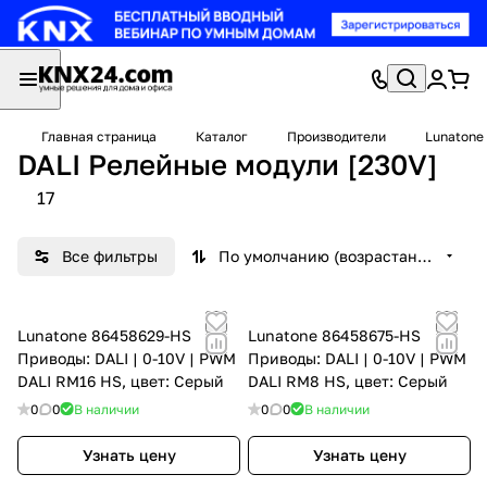
Главная страница
Каталог
Производители
Lunatone
DALI Релейные модули [230V]
17
Все фильтры
По умолчанию (возрастание)
Lunatone 86458629-HS
Lunatone 86458675-HS
Приводы: DALI | 0-10V | PWM
Приводы: DALI | 0-10V | PWM
DALI RM16 HS, цвет: Серый
DALI RM8 HS, цвет: Серый
0
0
В наличии
0
0
В наличии
Узнать цену
Узнать цену