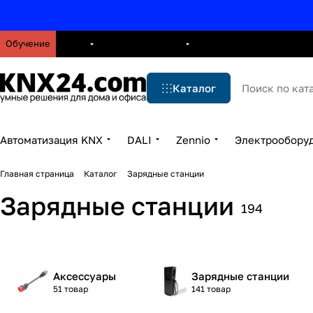
Обучение
О нас
Брошюры
Блог
Решения
Бренды
Ус
Каталог
Автоматизация KNX
DALI
Zennio
Электрообору
Главная страница
Каталог
Зарядные станции
Зарядные станции
194
Аксессуары
Зарядные станции
51 товар
141 товар