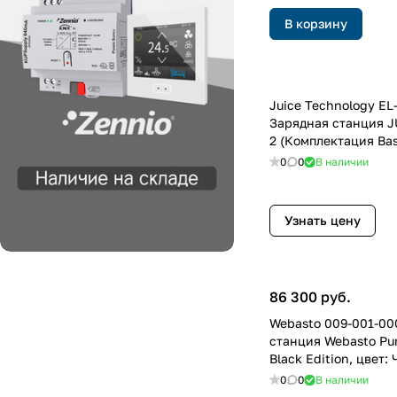
В корзину
Juice Technology EL
Зарядная станция 
2 (Комплектация Bas
цвет: Антрацит, отт
0
0
В наличии
Узнать цену
86 300 руб.
Webasto 009-001-00
станция Webasto Pur
Black Edition, цвет:
0
0
В наличии