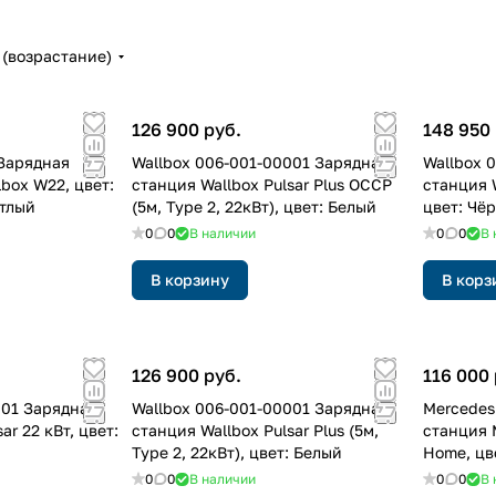
(возрастание)
126 900 руб.
148 950 
Зарядная
Wallbox 006-001-00001 Зарядная
Wallbox 
box W22, цвет:
станция Wallbox Pulsar Plus OCCP
станция 
етлый
(5м, Type 2, 22кВт), цвет: Белый
цвет: Чё
0
0
В наличии
0
0
В 
В корзину
В корз
126 900 руб.
116 000 
001 Зарядная
Wallbox 006-001-00001 Зарядная
Mercedes
ar 22 кВт, цвет:
станция Wallbox Pulsar Plus (5м,
станция 
Type 2, 22кВт), цвет: Белый
Home, цв
9011
0
0
В наличии
0
0
В 