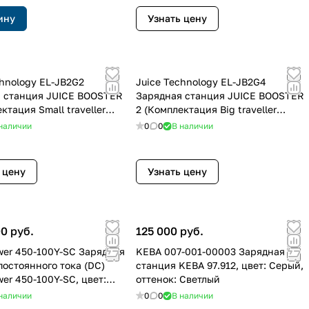
ину
Узнать цену
chnology EL-JB2G2
Juice Technology EL-JB2G4
 станция JUICE BOOSTER
Зарядная станция JUICE BOOSTER
ктация Small traveller
2 (Комплектация Big traveller
 EL-JB2G2, цвет: Антрацит,
package) EL-JB2G4, цвет: Антрацит,
наличии
0
0
В наличии
 Металлик
оттенок: Металлик
 цену
Узнать цену
0 руб.
125 000 руб.
wer 450-100Y-SC Зарядная
KEBA 007-001-00003 Зарядная
постоянного тока (DC)
станция KEBA 97.912, цвет: Серый,
er 450-100Y-SC, цвет:
оттенок: Светлый
возможен выбор по RAL)
наличии
0
0
В наличии