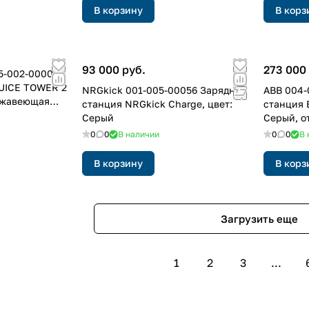
В корзину
В корз
93 000 руб.
273 000
05-002-00001
JUICE TOWER 2
NRGkick 001-005-00056 Зарядная
ABB 004-
ржавеющая
станция NRGkick Charge, цвет:
станция 
Серый
Серый, о
0
0
В наличии
0
0
В 
В корзину
В корз
Загрузить еще
1
2
3
...