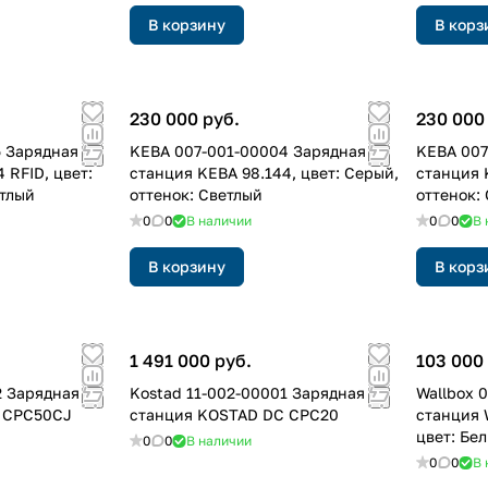
В корзину
В корз
230 000 руб.
230 000
 Зарядная
KEBA 007-001-00004 Зарядная
KEBA 007
 RFID, цвет:
станция KEBA 98.144, цвет: Серый,
станция 
етлый
оттенок: Светлый
оттенок:
0
0
В наличии
0
0
В 
В корзину
В корз
1 491 000 руб.
103 000
2 Зарядная
Kostad 11-002-00001 Зарядная
Wallbox 
 CPC50CJ
станция KOSTAD DC CPC20
станция W
цвет: Бе
0
0
В наличии
0
0
В 