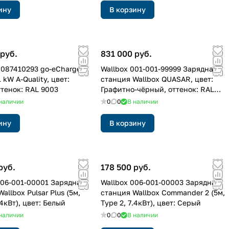
ину
В корзину
 руб.
831 000 руб.
0087410293 go-eCharger
Wallbox 001-001-99999 Зарядная
kW A-Quality, цвет:
станция Wallbox QUASAR, цвет:
ттенок: RAL 9003
Графитно-чёрный, оттенок: RAL
9011
наличии
0
0
В наличии
ину
В корзину
руб.
178 500 руб.
006-001-00001 Зарядная
Wallbox 006-001-00003 Зарядная
allbox Pulsar Plus (5м,
станция Wallbox Commander 2 (5м,
.4кВт), цвет: Белый
Type 2, 7.4кВт), цвет: Серый
наличии
0
0
В наличии