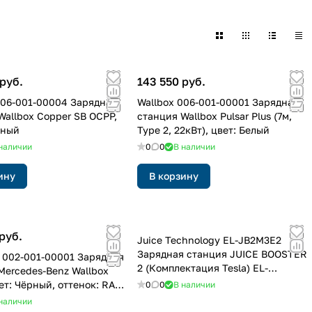
руб.
143 550 руб.
006-001-00004 Зарядная
Wallbox 006-001-00001 Зарядная
Wallbox Copper SB OCPP,
станция Wallbox Pulsar Plus (7м,
рный
Type 2, 22кВт), цвет: Белый
наличии
0
0
В наличии
ину
В корзину
руб.
Juice Technology EL-JB2M3E2
Зарядная станция JUICE BOOSTER
 002-001-00001 Зарядная
2 (Комплектация Tesla) EL-
Mercedes-Benz Wallbox
JB2M3E2, цвет: Антрацит, оттенок:
ет: Чёрный, оттенок: RAL
0
0
В наличии
Металлик
наличии