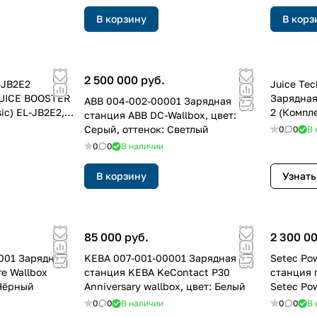
В корзину
В корз
2 500 000 руб.
-JB2E2
Juice Te
JUICE BOOSTER
Зарядная
ABB 004-002-00001 Зарядная
ic) EL-JB2E2,
2 (Компле
станция ABB DC-Wallbox, цвет:
енок: Металлик
package)
Серый, оттенок: Светлый
0
0
В 
оттенок:
0
0
В наличии
В корзину
Узнать
85 000 руб.
2 300 00
001 Зарядная
KEBA 007-001-00001 Зарядная
Setec Po
e Wallbox
станция KEBA KeContact P30
станция 
 Чёрный
Anniversary wallbox, цвет: Белый
Setec Pow
Черный (
0
0
В наличии
0
0
В 