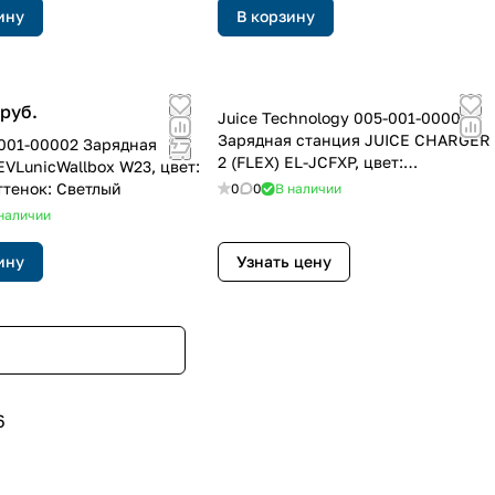
ину
В корзину
 руб.
Juice Technology 005-001-00004
Зарядная станция JUICE CHARGER
001-00002 Зарядная
2 (FLEX) EL-JCFXP, цвет:
EVLunicWallbox W23, цвет:
Нержавеющая сталь
ттенок: Светлый
0
0
В наличии
наличии
ину
Узнать цену
6