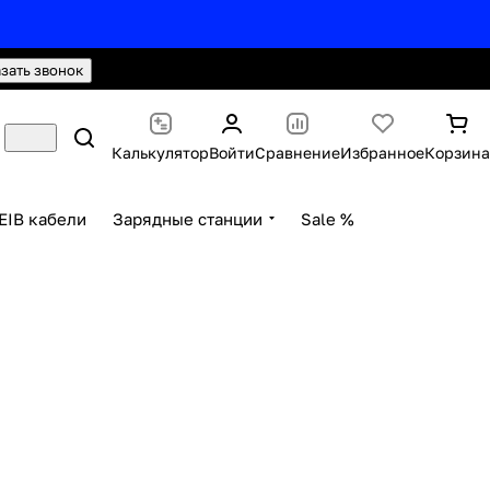
hello@knx24.com
Валюта: Рубли (RUB)
азать звонок
Калькулятор
Войти
Сравнение
Избранное
Корзина
EIB кабели
Зарядные станции
Sale %