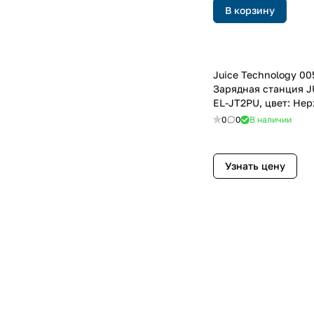
В корзину
Juice Technology 0
Зарядная станция 
EL-JT2PU, цвет: Не
сталь
0
0
В наличии
Узнать цену