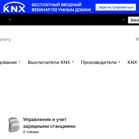
8 495 150 2593
луги
Сотрудничество
Контакты
Зак
дование
Выключатели KNX
Производители
KNX 
Управление и учет
зарядными станциями
2 товара