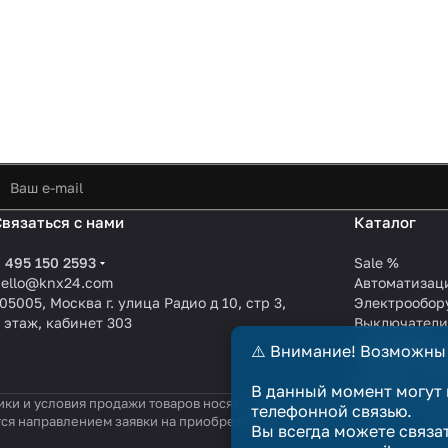
Связаться с нами
Каталог
 495 150 2593
Sale %
hello@knx24.com
Автоматизац
05005, Москва г. улица Радио д 10, стр 3,
Электрообор
 этаж, кабинет 303
Выключател
Производите
⚠️ Внимание! Возможны
KNX EIB кабе
Зарядные ст
В данный момент могут 
ики и условия продажи товаров носят справочный характер и не явл
телефонной связью.
тся направлением заявки на приобретение товара. Договор купли-п
Вы всегда можете связа