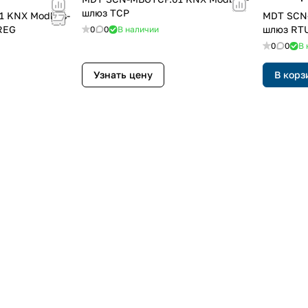
шлюз TCP
1 KNX Modbus-
MDT SCN
REG
шлюз RT
0
0
В наличии
0
0
В 
Узнать цену
В корз