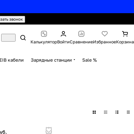
hello@knx24.com
Валюта: Рубли (RUB)
азать звонок
Калькулятор
Войти
Сравнение
Избранное
Корзина
EIB кабели
Зарядные станции
Sale %
уб.