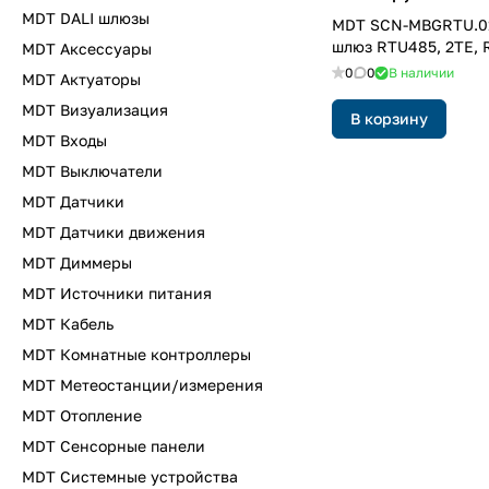
MDT DALI шлюзы
MDT SCN-MBGRTU.0
шлюз RTU485, 2TE, 
MDT Аксессуары
0
0
В наличии
MDT Актуаторы
MDT Визуализация
В корзину
MDT Входы
MDT Выключатели
MDT Датчики
MDT Датчики движения
MDT Диммеры
MDT Источники питания
MDT Кабель
MDT Комнатные контроллеры
MDT Метеостанции/измерения
MDT Отопление
MDT Сенсорные панели
MDT Системные устройства