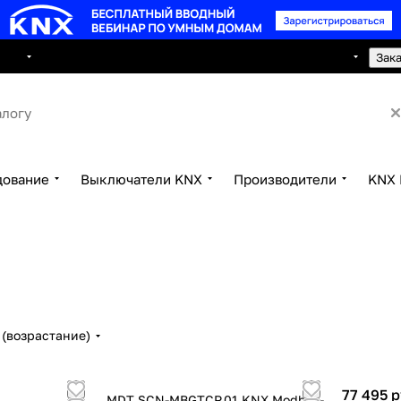
8 495 150 2593
луги
Сотрудничество
Контакты
Зак
дование
Выключатели KNX
Производители
KNX 
(возрастание)
77 495 р
MDT SCN-MBGTCP.01 KNX Modbus-