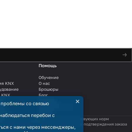
Помощь
Обучение
ия KNX
О нас
удование
Брошюры
и KNX
Блог
×
ли
Решения
 проблемы со связью
ли
Сотрудничество
анции
Услуги
наблюдаться перебои с
яются публичной офертой в смысле соответствующих норм
родажи считается заключённым только после подтверждения заказа
ться с нами через мессенджеры,