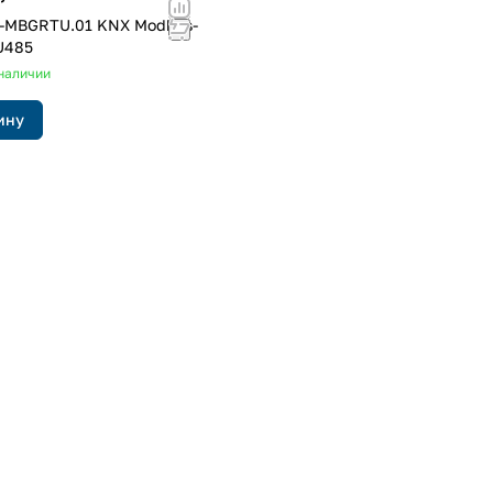
-MBGRTU.01 KNX Modbus-
U485
наличии
ину