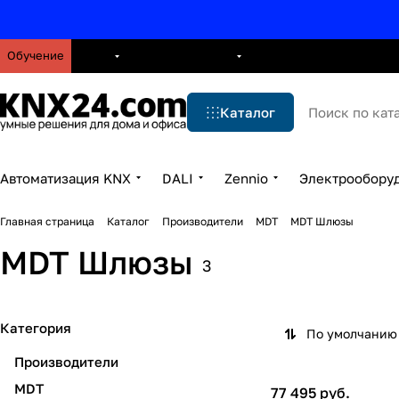
Обучение
О нас
Брошюры
Блог
Решения
Бренды
Ус
Каталог
Автоматизация KNX
DALI
Zennio
Электрообору
Главная страница
Каталог
Производители
MDT
MDT Шлюзы
MDT Шлюзы
3
Категория
По умолчанию 
Производители
MDT
77 495 руб.