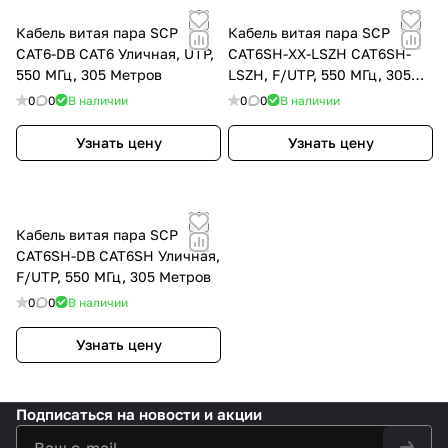
Кабель витая пара SCP
Кабель витая пара SCP
CAT6-DB CAT6 Уличная, UTP,
CAT6SH-ХХ-LSZH CAT6SH-
550 МГц, 305 Метров
LSZH, F/UTP, 550 МГц, 305
Метров
0
0
В наличии
0
0
В наличии
Узнать цену
Узнать цену
Кабель витая пара SCP
CAT6SH-DB CAT6SH Уличная,
F/UTP, 550 МГц, 305 Метров
0
0
В наличии
Узнать цену
Подписаться
на новости и акции