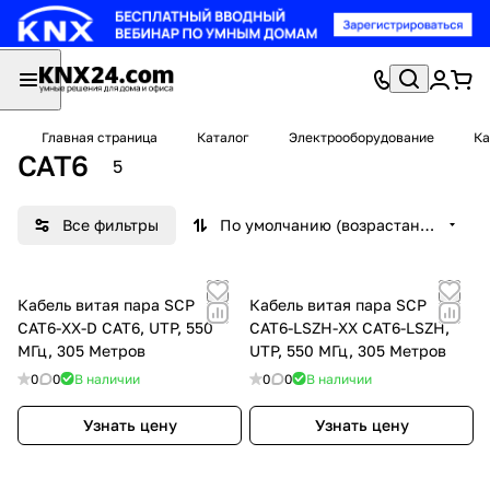
Главная страница
Каталог
Электрооборудование
Ка
CAT6
5
Все фильтры
По умолчанию (возрастание)
Кабель витая пара SCP
Кабель витая пара SCP
CAT6-XX-D CAT6, UTP, 550
CAT6-LSZH-XX CAT6-LSZH,
МГц, 305 Метров
UTP, 550 МГц, 305 Метров
0
0
В наличии
0
0
В наличии
Узнать цену
Узнать цену