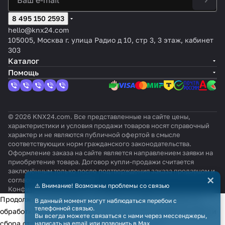
8 495 150 2593
hello@knx24.com
105005, Москва г. улица Радио д 10, стр 3, 3 этаж, кабинет
303
Каталог
Помощь
© 2026 KNX24.com. Все представленные на сайте цены,
характеристики и условия продажи товаров носят справочный
характер и не являются публичной офертой в смысле
соответствующих норм гражданского законодательства.
Оформление заказа на сайте является направлением заявки на
приобретение товара. Договор купли-продажи считается
заключённым только после подтверждения заказа продавцом и
×
согласования всех условий.
⚠️ Внимание! Возможны проблемы со связью
Конфиденциальность
Оферта
Продолжая использовать наш сайт, вы даёте согласие на
В данный момент могут наблюдаться перебои с
телефонной связью.
обработку файлов cookie в целях функционирования сайта и
Вы всегда можете связаться с нами через мессенджеры,
сбора статистики в соответствии с
политикой
написать на email или позвонить в Max