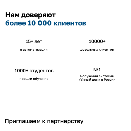
Нам доверяют
более 10 000 клиентов
15
+ лет
10000
+
в автоматизации
довольных клиентов
№1
1000
+ студентов
в обучении системам
прошли обучение
«Умный дом» в России
И
С
Т
Р
Приглашаем к партнерству
н
т
о
о
т
р
р
з