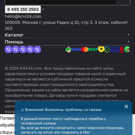
8 495 150 2593
hello@knx24.com
105005, Москва г. улица Радио д 10, стр 3, 3 этаж, кабинет
303
Каталог
Помощь
© 2026 KNX24.com. Все представленные на сайте цены,
характеристики и условия продажи товаров носят справочный
характер и не являются публичной офертой в смысле
соответствующих норм гражданского законодательства.
Оформление заказа на сайте является направлением заявки на
приобретение товара. Договор купли-продажи считается
заключённым только после подтверждения заказа продавцом и
×
согласования всех условий.
⚠️ Внимание! Возможны проблемы со связью
Конфиденциальность
Оферта
Продолжая использовать наш сайт, вы даёте согласие на
В данный момент могут наблюдаться перебои с
телефонной связью.
обработку файлов cookie в целях функционирования сайта и
Вы всегда можете связаться с нами через мессенджеры,
сбора статистики в соответствии с
политикой
написать на email или позвонить в Max