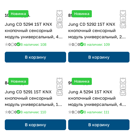
Новинка
Новинка
103 827 руб.
89 768 руб.
Jung CD 5294 1ST KNX
Jung CD 5292 1ST KNX
кнопочный сенсорный
кнопочный сенсорный
модуль универсальный, 4
модуль универсальный, 2
группы, F50, Серия CD,
группы, F50, Серия CD,
0
0
В наличии: 108
0
0
В наличии: 109
Безопасный
Безопасный
В корзину
В корзину
Новинка
Новинка
84 927 руб.
99 025 руб.
Jung CD 5291 1ST KNX
Jung A 5294 1ST KNX
кнопочный сенсорный
кнопочный сенсорный
модуль универсальный, 1
модуль универсальный, 4
группа, F50, Серия CD,
группы, F50, Серия AS/A,
0
0
В наличии: 110
0
0
В наличии: 111
Безопасный
Безопасный
В корзину
В корзину