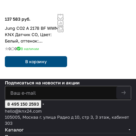
137 583 руб.
Jung CO2 A 2178 BF WWM
KNX Датчик CO, Цвет:
Белый, оттенок:
Белоснежный матовый
0
0
В наличии
В корзину
Подписаться
на новости и акции
8 495 150 2593
hello@knx24.com
105005, Москва г. улица Радио д 10, стр 3, 3 этаж, кабинет
303
Каталог