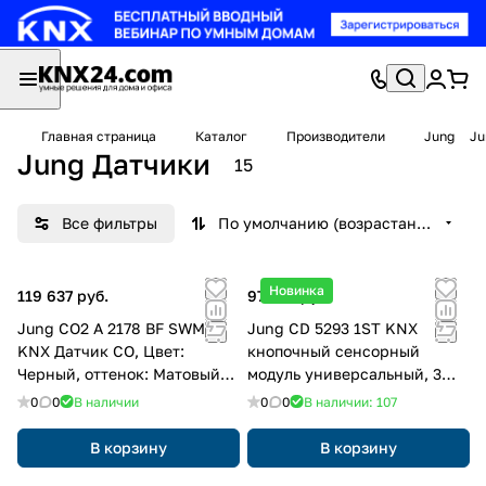
Главная страница
Каталог
Производители
Jung
Ju
Jung Датчики
15
Все фильтры
По умолчанию (возрастание)
Новинка
119 637 руб.
97 109 руб.
Jung CO2 A 2178 BF SWM
Jung CD 5293 1ST KNX
KNX Датчик CO, Цвет:
кнопочный сенсорный
Черный, оттенок: Матовый
модуль универсальный, 3
графит
группы, F50, Серия CD,
0
0
В наличии
0
0
В наличии: 107
Безопасный
В корзину
В корзину