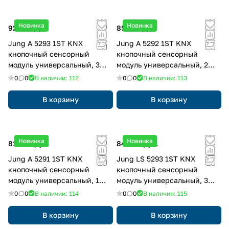
Новинка
Новинка
92 618 руб.
85 615 руб.
Jung A 5293 1ST KNX
Jung A 5292 1ST KNX
кнопочный сенсорный
кнопочный сенсорный
модуль универсальный, 3
модуль универсальный, 2
группы, F50, Серия AS/A,
группы, F50, Серия AS/A,
0
0
В наличии: 112
0
0
В наличии: 113
Безопасный
Безопасный
В корзину
В корзину
Новинка
Новинка
81 006 руб.
84 500 руб.
Jung A 5291 1ST KNX
Jung LS 5293 1ST KNX
кнопочный сенсорный
кнопочный сенсорный
модуль универсальный, 1
модуль универсальный, 3
группа, F50, Серия AS/A,
группы, F50, Серия LS,
0
0
В наличии: 114
0
0
В наличии: 115
Безопасный
Безопасный
В корзину
В корзину