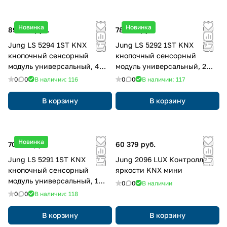
Новинка
Новинка
89 820 руб.
78 798 руб.
Jung LS 5294 1ST KNX
Jung LS 5292 1ST KNX
кнопочный сенсорный
кнопочный сенсорный
модуль универсальный, 4
модуль универсальный, 2
группы, F50, Серия LS,
группы, F50, Серия LS,
0
0
В наличии: 116
0
0
В наличии: 117
Безопасный
Безопасный
В корзину
В корзину
Новинка
70 643 руб.
60 379 руб.
Jung LS 5291 1ST KNX
Jung 2096 LUX Контроллер
кнопочный сенсорный
яркости KNX мини
модуль универсальный, 1
0
0
В наличии
группа, F50, Серия LS,
0
0
В наличии: 118
Безопасный
В корзину
В корзину