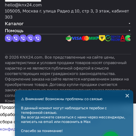
hello@knx24.com
105005, Москва г. улица Радио д 10, стр 3, 3 этаж, кабинет
303
Каталог
Помощь
© 2026 KNX24.com. Все представленные на сайте цены,
характеристики и условия продажи товаров носят справочный
характер и не являются публичной офертой в смысле
соответствующих норм гражданского законодательства.
Оформление заказа на сайте является направлением заявки на
приобретение товара. Договор купли-продажи считается
заключённым только после подтверждения заказа продавцом и
×
согласования всех условий.
⚠️ Внимание! Возможны проблемы со связью
Конфиденциальность
Оферта
Продолжая использовать наш сайт, вы даёте согласие на
В данный момент могут наблюдаться перебои с
телефонной связью.
обработку файлов cookie в целях функционирования сайта и
Вы всегда можете связаться с нами через мессенджеры,
сбора статистики в соответствии с
политикой
написать на email или позвонить в Max
конфиденциальности
Спасибо за понимание!