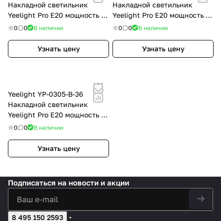
Накладной светильник
Накладной светильник
Yeelight Pro E20 мощность 10
Yeelight Pro E20 мощность 10
Вт, угол рассеивания 24°,
Вт, угол рассеивания 36°,
0
0
В наличии
0
0
В наличии
поворотный, черный (со
поворотный, белый (со
сгибом)
сгибом)
Узнать цену
Узнать цену
Yeelight YP-0305-B-36
Накладной светильник
Yeelight Pro E20 мощность 10
Вт, угол рассеивания 36°,
0
0
В наличии
поворотный, черный (со
сгибом)
Узнать цену
Подписаться
на новости и акции
8 495 150 2593