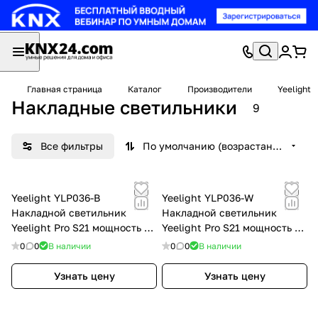
Главная страница
Каталог
Производители
Yeelight
Накладные светильники
9
Все фильтры
По умолчанию (возрастание)
Yeelight YLP036-B
Yeelight YLP036-W
Накладной светильник
Накладной светильник
Yeelight Pro S21 мощность 16
Yeelight Pro S21 мощность 16
Вт, угол рассеивания 30°, не
Вт, угол рассеивания 30°, не
0
0
В наличии
0
0
В наличии
поворотный, черный
поворотный, белый
Узнать цену
Узнать цену