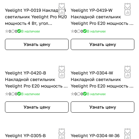
Yeelight YP-0019 Накладной
Yeelight YP-0419-W
светильник Yeelight Pro M20
Накладной светильник
мощность 4 Вт, угол
Yeelight Pro E20 мощность 10
рассеивания 70°, не
Вт, угол рассеивания 60°,
0
0
В наличии
0
0
В наличии
поворотный, белый (без
белый (без сгиба)
сгиба)
Узнать цену
Узнать цену
Yeelight YP-0420-B
Yeelight YP-0304-W
Накладной светильник
Накладной светильник
Yeelight Pro E20 мощность 10
Yeelight Pro E20 мощность 10
Вт, угол рассеивания 60°,
Вт, угол рассеивания 24°,
0
0
В наличии
0
0
В наличии
черный (без сгиба)
поворотный, белый (со
сгибом)
Узнать цену
Узнать цену
Yeelight YP-0305-B
Yeelight YP-0304-W-36