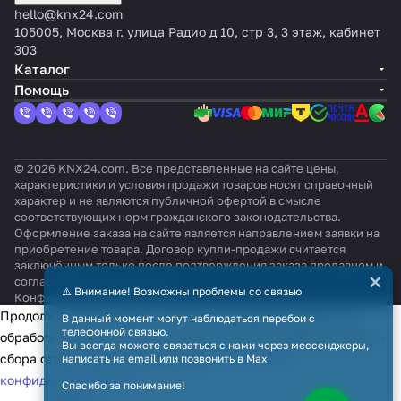
hello@knx24.com
105005, Москва г. улица Радио д 10, стр 3, 3 этаж, кабинет
303
Каталог
Помощь
© 2026 KNX24.com. Все представленные на сайте цены,
характеристики и условия продажи товаров носят справочный
характер и не являются публичной офертой в смысле
соответствующих норм гражданского законодательства.
Оформление заказа на сайте является направлением заявки на
приобретение товара. Договор купли-продажи считается
заключённым только после подтверждения заказа продавцом и
×
согласования всех условий.
⚠️ Внимание! Возможны проблемы со связью
Конфиденциальность
Оферта
Продолжая использовать наш сайт, вы даёте согласие на
В данный момент могут наблюдаться перебои с
телефонной связью.
обработку файлов cookie в целях функционирования сайта и
Вы всегда можете связаться с нами через мессенджеры,
сбора статистики в соответствии с
политикой
написать на email или позвонить в Max
конфиденциальности
Спасибо за понимание!