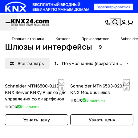
Главная страница
Каталог
Производители
Schneider
Шлюзы и интерфейсы
9
Все фильтры
По умолчанию (возрастание)
Schneider MTN6500-0113
Schneider MTN6503-0201
KNX Server KNX\IP шлюз для
KNX Modbus шлюз
управления со смартфонов
0
0
В наличии
0
0
В наличии
Узнать цену
Узнать цену