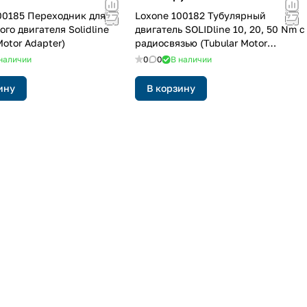
00185 Переходник для
Loxone 100182 Тубулярный
го двигателя Solidline
двигатель SOLIDline 10, 20, 50 Nm с
Motor Adapter)
радиосвязью (Tubular Motor
SOLIDline Air)
наличии
0
0
В наличии
ину
В корзину