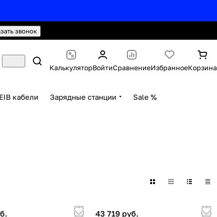
hello@knx24.com
Валюта: Рубли (RUB)
азать звонок
Калькулятор
Войти
Сравнение
Избранное
Корзина
EIB кабели
Зарядные станции
Sale %
б.
43 719 руб.