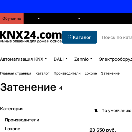
Обучение
О нас
Брошюры
Блог
Решения
Бренды
Ус
Каталог
Автоматизация KNX
DALI
Zennio
Электрообору
Главная страница
Каталог
Производители
Loxone
Затенение
Затенение
4
Категория
По умолчанию 
Производители
Loxone
23 650 руб.