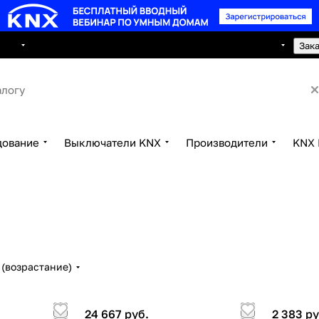
8 495 150 2593
луги
Сотрудничество
Контакты
Зак
дование
Выключатели KNX
Производители
KNX 
(возрастание)
24 667 руб.
2 383 ру