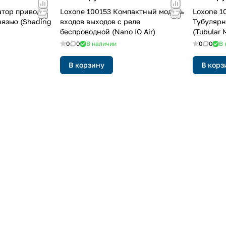
атор привода
Loxone 100153 Компактный модуль
Loxone 1
вязью (Shading
входов выходов с реле
Тубулярно
беспроводной (Nano IO Air)
(Tubular 
0
0
В наличии
0
0
В 
В корзину
В корз