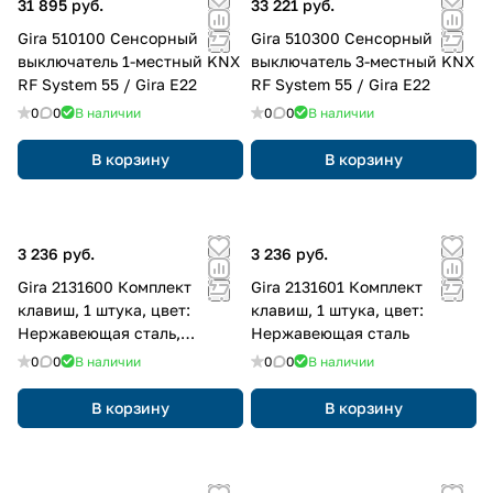
31 895 руб.
33 221 руб.
Gira 510100 Сенсорный
Gira 510300 Сенсорный
выключатель 1-местный KNX
выключатель 3-местный KNX
RF System 55 / Gira E22
RF System 55 / Gira E22
0
0
В наличии
0
0
В наличии
В корзину
В корзину
3 236 руб.
3 236 руб.
Gira 2131600 Комплект
Gira 2131601 Комплект
клавиш, 1 штука, цвет:
клавиш, 1 штука, цвет:
Нержавеющая сталь,
Нержавеющая сталь
оттенок: Прозрачный
0
0
В наличии
0
0
В наличии
В корзину
В корзину