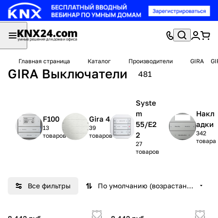
Главная страница
Каталог
Производители
GIRA
GI
GIRA Выключатели
481
Syste
m
Накл
F100
Gira 4
55/E2
адки
13
39
342
2
товаров
товаров
товара
27
товаров
Все фильтры
По умолчанию (возрастание)