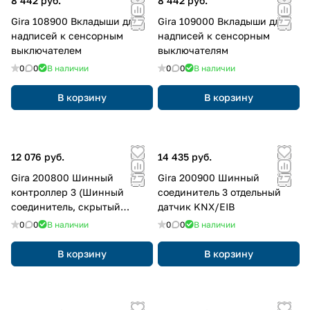
8 442 руб.
8 442 руб.
Gira 108900 Вкладыши для
Gira 109000 Вкладыши для
надписей к сенсорным
надписей к сенсорным
выключателем
выключателям
0
0
В наличии
0
0
В наличии
В корзину
В корзину
12 076 руб.
14 435 руб.
Gira 200800 Шинный
Gira 200900 Шинный
контроллер 3 (Шинный
соединитель 3 отдельный
соединитель, скрытый
датчик KNX/EIB
монтаж KNX/EIB)
0
0
В наличии
0
0
В наличии
В корзину
В корзину