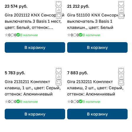
23 574 руб.
21 212 руб.
Gira 2021112 KNX Сенсорный
Gira 511100 KNX Сенсорный
выключатель 3 Basis 1 мест,
выключатель 3 Basis 1
цвет: Белый, оттенок:
клавишн., цвет: Белый
Глянцевый
0
0
В наличии
0
0
В наличии
В корзину
В корзину
5 783 руб.
7 883 руб.
Gira 2131211 Комплект
Gira 2132211 Комплект
клавиш, 1 шт., цвет: Серый,
клавиш, 2 шт., цвет: Серый,
оттенок: Алюминиевый
оттенок: Алюминиевый
0
0
В наличии
0
0
В наличии
В корзину
В корзину