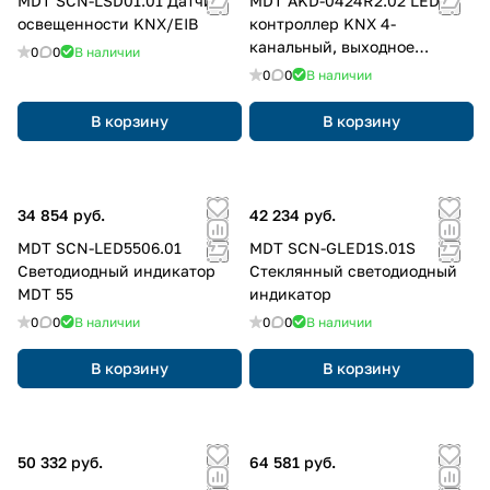
MDT SCN-LSD01.01 Датчик
MDT AKD-0424R2.02 LED
освещенности KNX/EIB
контроллер KNX 4-
канальный, выходное
0
0
В наличии
напряжение 12/24В=,
0
0
В наличии
нагрузка 4x2А или 2x4А
(объединение каналов)
В корзину
В корзину
34 854 руб.
42 234 руб.
MDT SCN-LED5506.01
MDT SCN-GLED1S.01S
Светодиодный индикатор
Стеклянный светодиодный
MDT 55
индикатор
0
0
В наличии
0
0
В наличии
В корзину
В корзину
50 332 руб.
64 581 руб.