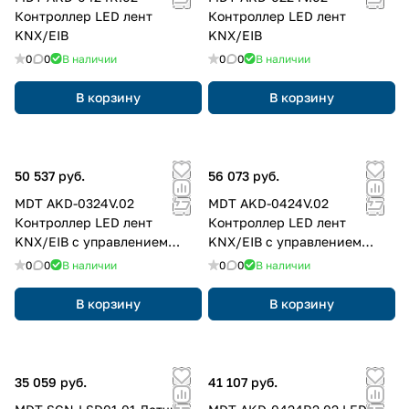
Контроллер LED лент
Контроллер LED лент
KNX/EIB
KNX/EIB
0
0
В наличии
0
0
В наличии
В корзину
В корзину
50 537 руб.
56 073 руб.
MDT AKD-0324V.02
MDT AKD-0424V.02
Контроллер LED лент
Контроллер LED лент
KNX/EIB с управлением
KNX/EIB с управлением
постоянным напряжением
постоянным напряжением
0
0
В наличии
0
0
В наличии
12/24В=
12/24В=
В корзину
В корзину
35 059 руб.
41 107 руб.