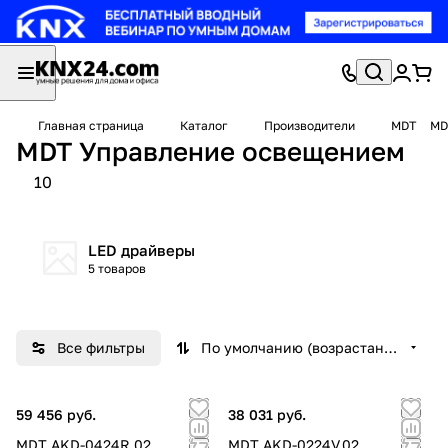
Главная страница
Каталог
Производители
MDT
MD
MDT Управление освещением
10
LED драйверы
5 товаров
Все фильтры
По умолчанию (возрастание)
59 456 руб.
38 031 руб.
MDT AKD-0424R.02
MDT AKD-0224V.02