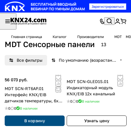
Главная страница
Каталог
Производители
MDT
MD
MDT Сенсорные панели
13
Все фильтры
По умолчанию (возрастание)
56 073 руб.
MDT SCN-GLED1S.01
Индикаторный модуль
MDT SCN-RT6AP.01
KNX/EIB 12х канальный
Интерфейс KNX/EIB
датчиков температуры, 6x
0
0
В наличии
канальный
0
0
В наличии
В корзину
Узнать цену