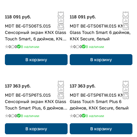
118 091 руб.
118 091 руб.
MDT BE-GTS06TS.01S
MDT BE-GTS06TW.01S KNX
Сенсорный экран KNX Glass
Glass Touch Smart 6 дюймов,
Touch Smart, 6 дюймов, KNX
KNX Secure, белый
Secure, черный
0
0
В наличии
0
0
В наличии
В корзину
В корзину
137 363 руб.
137 363 руб.
MDT BE-GTSP6TS.01S
MDT BE-GTSP6TW.01S KNX
Сенсорный экран KNX Glass
Glass Touch Smart Plus 6
Touch Smart Plus, 6 дюймов,
дюймов, KNX Secure, белый
KNX Secure, черный
0
0
В наличии
0
0
В наличии
В корзину
В корзину