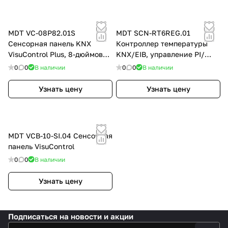
MDT VC-08P82.01S
MDT SCN-RT6REG.01
Сенсорная панель KNX
Контроллер температуры
VisuControl Plus, 8-дюймовый
KNX/EIB, управление PI/
/ 20,3 см дисплей
PWM/ 2х-позиционное
0
0
В наличии
0
0
В наличии
Узнать цену
Узнать цену
MDT VCB-10-SI.04 Сенсорная
панель VisuControl
0
0
В наличии
Узнать цену
Подписаться
на новости и акции