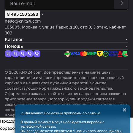
8 495 150 2593
hello@knx24.com
105005, Москва г. улица Радио д 10, стр 3, 3 этаж, кабинет
303
Каталог
Помощь
© 2026 KNX24.com. Все представленные на сайте цены,
характеристики и условия продажи товаров носят справочный
характер и не являются публичной офертой в смысле
соответствующих норм гражданского законодательства.
Оформление заказа на сайте является направлением заявки на
приобретение товара. Договор купли-продажи считается
заключённым только после подтверждения заказа продавцом и
×
согласования всех условий.
⚠️ Внимание! Возможны проблемы со связью
Конфиденциальность
Оферта
Продолжая использовать наш сайт, вы даёте согласие на
В данный момент могут наблюдаться перебои с
телефонной связью.
обработку файлов cookie в целях функционирования сайта и
Вы всегда можете связаться с нами через мессенджеры,