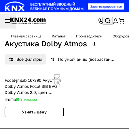
Главная страница
Каталог
Производители
Оборудов
Акустика Dolby Atmos
1
Все фильтры
По умолчанию (возрастание)
Focal-jmlab 167390 Акустика
Dolby Atmos Focal SIB EVO
Dolby Atmos 2.0, цвет:
Чёрный
0
0
В наличии
Узнать цену