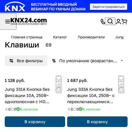
Главная страница
Каталог
Производители
Jung
Клавиши
69
Все фильтры
По умолчанию (возрастание)
1 128 руб.
1 687 руб.
Jung 331A Кнопка без
Jung 333A Кнопка без
фиксации 10A, 250В~
фиксации 10A, 250В~ с
однополюсная с НО
переключающимися
контактами, накладного
контактами, накладного
0
0
В наличии
0
0
В наличии
монтажа
монтажа
В корзину
В корзину