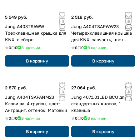
5 549 руб.
2 518 руб.
Jung A403TSAWW
Jung A404TSAPWW23
Трехклавишная крышка для
Четырехклавишная крышка
KNX, в сборе
для KNX, запчасть, цвет:
Белый
0
0
В наличии
0
0
В наличии
В корзину
В корзину
2 870 руб.
27 064 руб.
Jung A404TSAPANM23
Jung 4071.01LED BCU для
Клавиша, 4 группы, цвет:
стандартных кнопок, 1
Антрацит, оттенок: Матовый
клавиша
0
0
В наличии
0
0
В наличии
В корзину
В корзину