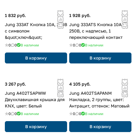
1 832 руб.
1 928 руб.
Jung 333AT Кнопка 10А, 250В
Jung 333ATS Кнопка 10А,
с символом
250В, с надписью, 1
&quot;ключ&quot;
переключающий контакт
0
0
В наличии
0
0
В наличии
В корзину
В корзину
3 267 руб.
4 105 руб.
Jung A402TSAPWW
Jung A402TSAPANM
Двухклавишная крышка для
Накладка, 2 группы, цвет:
KNX, цвет: Белый
Антрацит, оттенок: Матовый
0
0
В наличии
0
0
В наличии
В корзину
В корзину