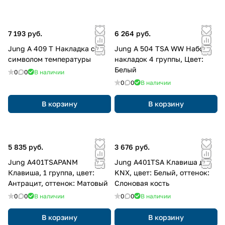
7 193 руб.
6 264 руб.
Jung A 409 T Накладка с
Jung A 504 TSA WW Набор
символом температуры
накладок 4 группы, Цвет:
Белый
0
0
В наличии
0
0
В наличии
В корзину
В корзину
5 835 руб.
3 676 руб.
Jung A401TSAPANM
Jung A401TSA Клавиша для
Клавиша, 1 группа, цвет:
KNX, цвет: Белый, оттенок:
Антрацит, оттенок: Матовый
Слоновая кость
0
0
В наличии
0
0
В наличии
В корзину
В корзину