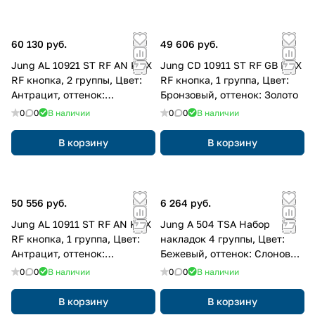
60 130 руб.
49 606 руб.
Jung AL 10921 ST RF AN KNX
Jung CD 10911 ST RF GB KNX
RF кнопка, 2 группы, Цвет:
RF кнопка, 1 группа, Цвет:
Антрацит, оттенок:
Бронзовый, оттенок: Золото
Алюминий лакированный
0
0
В наличии
0
0
В наличии
В корзину
В корзину
50 556 руб.
6 264 руб.
Jung AL 10911 ST RF AN KNX
Jung A 504 TSA Набор
RF кнопка, 1 группа, Цвет:
накладок 4 группы, Цвет:
Антрацит, оттенок:
Бежевый, оттенок: Слоновая
Алюминий лакированный
кость
0
0
В наличии
0
0
В наличии
В корзину
В корзину