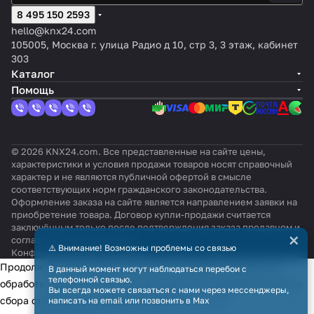
8 495 150 2593
hello@knx24.com
105005, Москва г. улица Радио д 10, стр 3, 3 этаж, кабинет
303
Каталог
Помощь
© 2026 KNX24.com. Все представленные на сайте цены,
характеристики и условия продажи товаров носят справочный
характер и не являются публичной офертой в смысле
соответствующих норм гражданского законодательства.
Оформление заказа на сайте является направлением заявки на
приобретение товара. Договор купли-продажи считается
заключённым только после подтверждения заказа продавцом и
×
согласования всех условий.
⚠️ Внимание! Возможны проблемы со связью
Конфиденциальность
Оферта
Продолжая использовать наш сайт, вы даёте согласие на
В данный момент могут наблюдаться перебои с
телефонной связью.
обработку файлов cookie в целях функционирования сайта и
Вы всегда можете связаться с нами через мессенджеры,
сбора статистики в соответствии с
политикой
написать на email или позвонить в Max