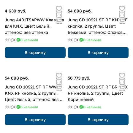
4 639 руб.
54 698 руб.
Jung A401TSAPWW Клавиша
Jung CD 10921 ST RF KNX RF
для KNX, цвет: Белый,
кнопка, 2 группы, Цвет:
оттенок: Без оттенка
Бежевый, оттенок: Слоновая
кость
0
0
В наличии
0
0
В наличии
В корзину
В корзину
54 698 руб.
56 773 руб.
Jung CD 10921 ST RF WW
Jung CD 10921 ST RF BR KNX
KNX RF кнопка, 2 группы,
RF кнопка, 2 группы, Цвет:
Цвет: Белый, оттенок: Без
Коричневый
оттенка
0
0
В наличии
0
0
В наличии
В корзину
В корзину