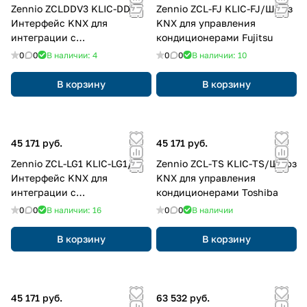
Zennio ZCLDDV3 KLIC-DD3/
Zennio ZCL-FJ KLIC-FJ/Шлюз
Интерфейс KNX для
KNX для управления
интеграции с
кондиционерами Fujitsu
кондиционерами DAIKIN
0
0
В наличии: 4
0
0
В наличии: 10
серия Domestic
В корзину
В корзину
45 171 руб.
45 171 руб.
Zennio ZCL-LG1 KLIC-LG1/
Zennio ZCL-TS KLIC-TS/Шлюз
Интерфейс KNX для
KNX для управления
интеграции с
кондиционерами Toshiba
кондиционерами LG
0
0
В наличии: 16
0
0
В наличии
В корзину
В корзину
45 171 руб.
63 532 руб.