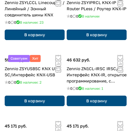
Zennio ZSYLCCL Linecoupler /
Zennio ZSYIPRCL KNX-IP
Линейный / Зонный
Router PLess / Роутер KNX-IP
соединитель шины KNX
0
0
В наличии
0
0
В наличии: 23
В корзину
В корзину
Советуем
Хит
59 254 руб.
46 632 руб.
Zennio ZSYUSBSC KNX USB
Zennio ZN1CL-IRSC IRSC/
SC/Интерфейс KNX-USB
Интерфейс KNX-IR, открытое
программирование, с
0
0
В наличии: 2
контролем 1-8 зон
0
0
В наличии: 1
В корзину
В корзину
45 171 руб.
45 171 руб.