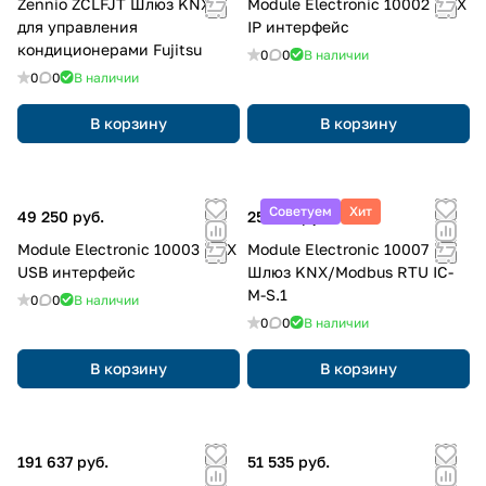
Zennio ZCLFJT Шлюз KNX
Module Electronic 10002 KNX
для управления
IP интерфейс
кондиционерами Fujitsu
0
0
В наличии
0
0
В наличии
В корзину
В корзину
Советуем
Хит
49 250 руб.
25 500 руб.
Module Electronic 10003 KNX
Module Electronic 10007
USB интерфейс
Шлюз KNX/Modbus RTU IC-
M-S.1
0
0
В наличии
0
0
В наличии
В корзину
В корзину
191 637 руб.
51 535 руб.