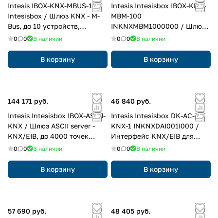
Intesis IBOX-KNX-MBUS-10
Intesis Intesisbox IBOX-KNX-
Intesisbox / Шлюз KNX - M-
MBM-100
Bus, до 10 устройств,
INKNXMBM1000000 / Шлюз
конвертер уровня
KNX/EIB - Modbus RTU и
0
0
В наличии
0
0
В наличии
INKNXMEB0100000
Modbus TCP, до 100 точек
ввода-вывода
В корзину
В корзину
144 171 руб.
46 840 руб.
Intesis Intesisbox IBOX-ASCII-
Intesis Intesisbox DK-AC-
KNX / Шлюз ASCII server -
KNX-1 INKNXDAI001I000 /
KNX/EIB, до 4000 точек
Интерфейс KNX/EIB для
ввода-вывода
кондиционеров Daikin Daichi
0
0
В наличии
0
0
В наличии
(Domestic)
В корзину
В корзину
57 690 руб.
48 405 руб.