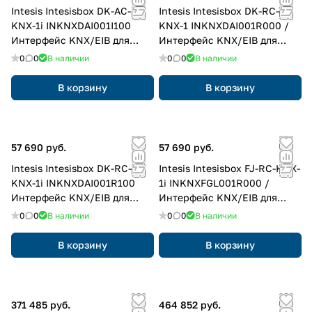
Intesis Intesisbox DK-AC-
Intesis Intesisbox DK-RC-
KNX-1i INKNXDAI001I100
KNX-1 INKNXDAI001R000 /
Интерфейс KNX/EIB для
Интерфейс KNX/EIB для
кондиционеров Daikin Daichi
кондиционеров Daikin Daichi
0
0
В наличии
0
0
В наличии
(Domestic)
(Sky & VRV)
В корзину
В корзину
57 690 руб.
57 690 руб.
Intesis Intesisbox DK-RC-
Intesis Intesisbox FJ-RC-KNX-
KNX-1i INKNXDAI001R100
1i INKNXFGL001R000 /
Интерфейс KNX/EIB для
Интерфейс KNX/EIB для
кондиционеров Daikin Daichi
кондиционеров Fujitsu
0
0
В наличии
0
0
В наличии
(Sky & VRV)
General (Commercial и VRF)
В корзину
В корзину
371 485 руб.
464 852 руб.