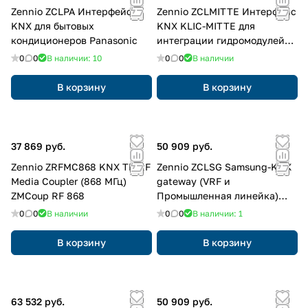
Zennio ZCLPA Интерфейс
Zennio ZCLMITTE Интерфейс
KNX для бытовых
KNX KLIC-MITTE для
кондиционеров Panasonic
интеграции гидромодулей
Ecodan тепловых насосов
0
0
В наличии: 10
0
0
В наличии
Mitsubishi Electric
В корзину
В корзину
37 869 руб.
50 909 руб.
Zennio ZRFMC868 KNX TP-RF
Zennio ZCLSG Samsung-KNX
Media Coupler (868 МГц)
gateway (VRF и
ZMCoup RF 868
Промышленная линейка)
KLIC-SG*
0
0
В наличии
0
0
В наличии: 1
В корзину
В корзину
63 532 руб.
50 909 руб.