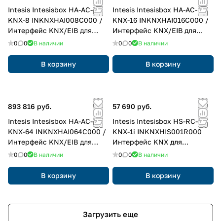
Intesis Intesisbox HA-AC-
Intesis Intesisbox HA-AC-
KNX-8 INKNXHAI008C000 /
KNX-16 INKNXHAI016C000 /
Интерфейс KNX/EIB для
Интерфейс KNX/EIB для
кондиционеров Haier (VRV)
кондиционеров Haier (VRV)
0
0
В наличии
0
0
В наличии
до 8 внутренних блоков
до 16 внутренних блоков
В корзину
В корзину
893 816 руб.
57 690 руб.
Intesis Intesisbox HA-AC-
Intesis Intesisbox HS-RC-
KNX-64 INKNXHAI064C000 /
KNX-1i INKNXHIS001R000
Интерфейс KNX/EIB для
Интерфейс KNX для
кондиционеров Haier (VRV)
кондиционеров HISENSE
0
0
В наличии
0
0
В наличии
до 64 внутренних блоков
коммерческих (PAC, VRF)
В корзину
В корзину
Загрузить еще