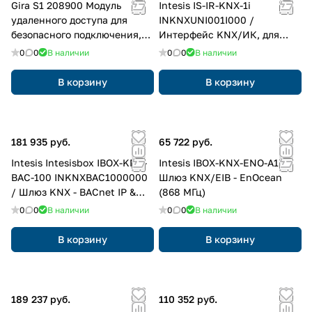
Gira S1 208900 Модуль
Intesis IS-IR-KNX-1i
удаленного доступа для
INKNXUNI001I000 /
безопасного подключения,
Интерфейс KNX/ИК, для
цвет: REG
управления
0
0
В наличии
0
0
В наличии
кондиционерами
В корзину
В корзину
181 935 руб.
65 722 руб.
Intesis Intesisbox IBOX-KNX-
Intesis IBOX-KNX-ENO-A1 /
BAC-100 INKNXBAC1000000
Шлюз KNX/EIB - EnOcean
/ Шлюз KNX - BACnet IP &
(868 МГц)
MS/TP клиент, до 100 точек
0
0
В наличии
0
0
В наличии
ввода-вывода
В корзину
В корзину
189 237 руб.
110 352 руб.