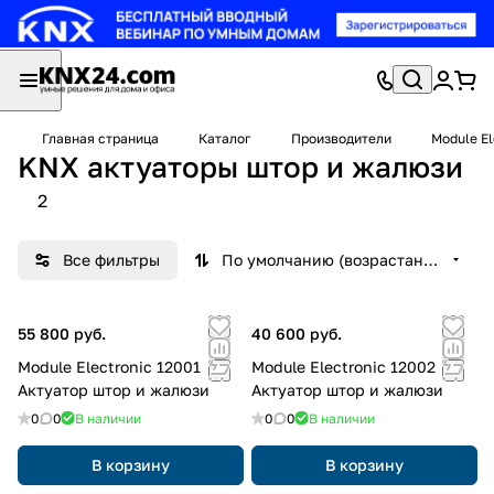
Главная страница
Каталог
Производители
Module El
KNX актуаторы штор и жалюзи
2
Все фильтры
По умолчанию (возрастание)
55 800 руб.
40 600 руб.
Module Electronic 12001
Module Electronic 12002
Актуатор штор и жалюзи
Актуатор штор и жалюзи
0
0
В наличии
0
0
В наличии
В корзину
В корзину