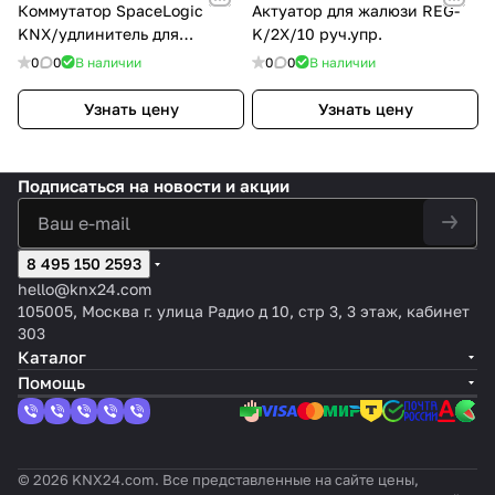
Коммутатор SpaceLogic
Актуатор для жалюзи REG-
KNX/удлинитель для
K/2X/10 руч.упр.
жалюзи, 8 каналов,
0
0
В наличии
0
0
В наличии
10AX/16AC1
Узнать цену
Узнать цену
Подписаться
на новости и акции
8 495 150 2593
hello@knx24.com
105005, Москва г. улица Радио д 10, стр 3, 3 этаж, кабинет
303
Каталог
Помощь
© 2026 KNX24.com. Все представленные на сайте цены,