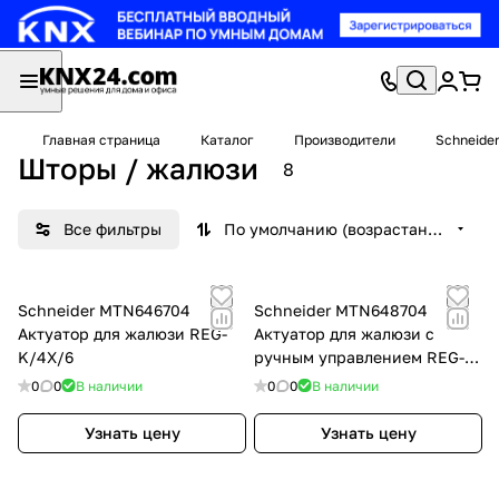
Главная страница
Каталог
Производители
Schneider
Шторы / жалюзи
8
Все фильтры
По умолчанию (возрастание)
Schneider MTN646704
Schneider MTN648704
Актуатор для жалюзи REG-
Актуатор для жалюзи с
K/4X/6
ручным управлением REG-
K/ 4X24/ 6
0
0
В наличии
0
0
В наличии
Узнать цену
Узнать цену