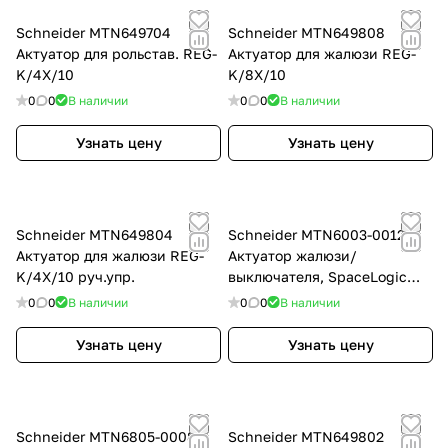
Schneider MTN649704
Schneider MTN649808
Актуатор для рольстав. REG-
Актуатор для жалюзи REG-
K/4X/10
K/8Х/10
0
0
В наличии
0
0
В наличии
Узнать цену
Узнать цену
Schneider MTN649804
Schneider MTN6003-0012
Актуатор для жалюзи REG-
Актуатор жалюзи/
K/4X/10 руч.упр.
выключателя, SpaceLogic
KNX, 2 группы, скрытый
0
0
В наличии
0
0
В наличии
монтаж, 3 бинарных входа,
KNX Secure
Узнать цену
Узнать цену
Schneider MTN6805-0008
Schneider MTN649802