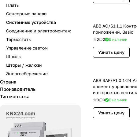
Платы
Сенсорные панели
Системные устройства
ABB AC/S1.1.1 Конт
Соединение и электромонтаж
приложений, Basic
Термостаты
0
0
В наличии
Управление светом
Узнать цену
Шлюзы
Шторы / жалюзи
Энергосбережение
ABB SAF/A1.0.1-24 
Страна
элемент управления
Производитель
и скоростью вентил
Тип монтажа
0
0
В наличии
Узнать цену