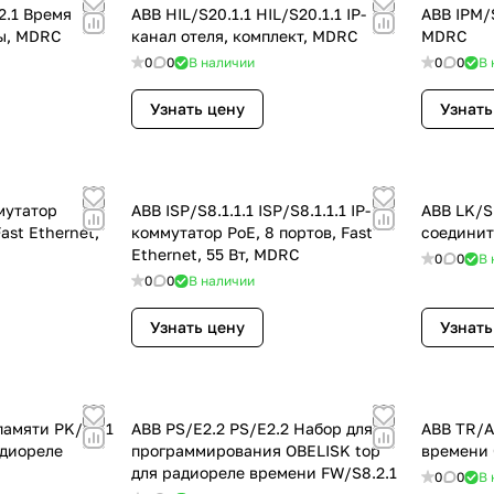
2.1 Время
ABB HIL/S20.1.1 HIL/S20.1.1 IP-
ABB IPM/S
ы, MDRC
канал отеля, комплект, MDRC
MDRC
0
0
В наличии
0
0
В 
Узнать цену
Узнать
ммутатор
ABB ISP/S8.1.1.1 ISP/S8.1.1.1 IP-
ABB LK/S
Fast Ethernet,
коммутатор PoE, 8 портов, Fast
соединит
Ethernet, 55 Вт, MDRC
0
0
В 
0
0
В наличии
Узнать цену
Узнать
памяти PK/E2.1
ABB PS/E2.2 PS/E2.2 Набор для
ABB TR/A
адиореле
программирования OBELISK top
времени 
для радиореле времени FW/S8.2.1
0
0
В 