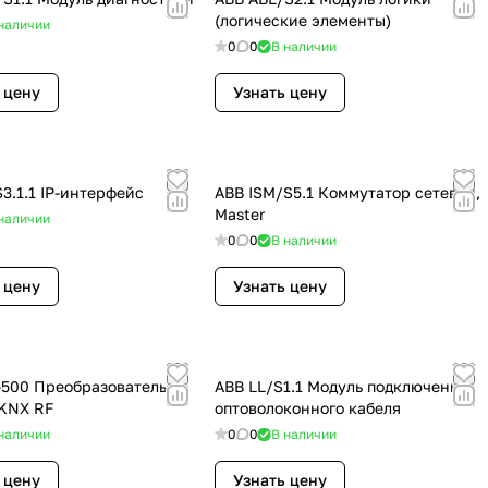
(логические элементы)
наличии
0
0
В наличии
 цену
Узнать цену
3.1.1 IP-интерфейс
ABB ISM/S5.1 Коммутатор сетевой,
Master
наличии
0
0
В наличии
 цену
Узнать цену
-500 Преобразователь
ABB LL/S1.1 Модуль подключения
KNX RF
оптоволоконного кабеля
наличии
0
0
В наличии
 цену
Узнать цену