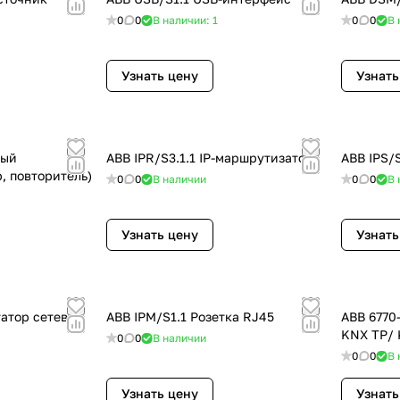
0
0
В наличии: 1
0
0
В 
Узнать цену
Узнать
ный
ABB IPR/S3.1.1 IP-маршрутизатор
ABB IPS/S
, повторитель)
0
0
В наличии
0
0
В 
Узнать цену
Узнать
атор сетевой,
ABB IPM/S1.1 Розетка RJ45
ABB 6770
KNX TP/ 
0
0
В наличии
0
0
В 
Узнать цену
Узнать