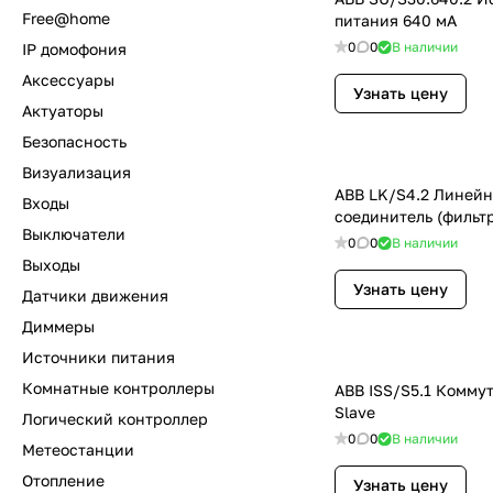
Free@home
питания 640 мА
0
0
В наличии
IP домофония
Аксессуары
Узнать цену
Актуаторы
Безопасность
Визуализация
ABB LK/S4.2 Линей
Входы
соединитель (фильтр
Выключатели
0
0
В наличии
Выходы
Узнать цену
Датчики движения
Диммеры
Источники питания
Комнатные контроллеры
ABB ISS/S5.1 Коммут
Slave
Логический контроллер
0
0
В наличии
Метеостанции
Отопление
Узнать цену