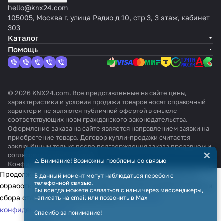
hello@knx24.com
105005, Москва г. улица Радио д 10, стр 3, 3 этаж, кабинет
303
Каталог
Помощь
© 2026 KNX24.com. Все представленные на сайте цены,
характеристики и условия продажи товаров носят справочный
характер и не являются публичной офертой в смысле
соответствующих норм гражданского законодательства.
Оформление заказа на сайте является направлением заявки на
приобретение товара. Договор купли-продажи считается
заключённым только после подтверждения заказа продавцом и
×
согласования всех условий.
⚠️ Внимание! Возможны проблемы со связью
Конфиденциальность
Оферта
Продолжая использовать наш сайт, вы даёте согласие на
В данный момент могут наблюдаться перебои с
телефонной связью.
обработку файлов cookie в целях функционирования сайта и
Вы всегда можете связаться с нами через мессенджеры,
сбора статистики в соответствии с
политикой
написать на email или позвонить в Max
конфиденциальности
Спасибо за понимание!