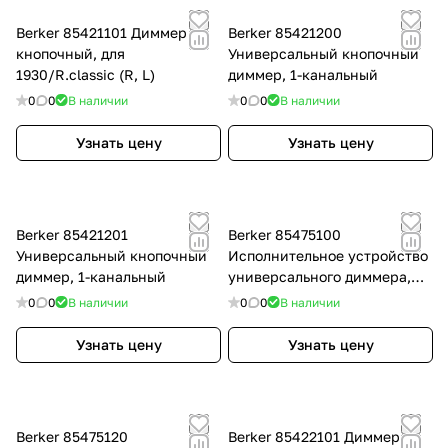
Berker 85421101 Диммер
Berker 85421200
кнопочный, для
Универсальный кнопочный
1930/R.classic (R, L)
диммер, 1-канальный
0
0
В наличии
0
0
В наличии
Узнать цену
Узнать цену
Berker 85421201
Berker 85475100
Универсальный кнопочный
Исполнительное устройство
диммер, 1-канальный
универсального диммера,
радиошина
0
0
В наличии
0
0
В наличии
Узнать цену
Узнать цену
Berker 85475120
Berker 85422101 Диммер