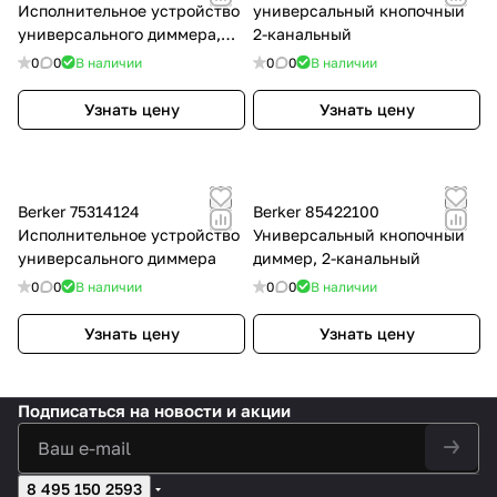
Исполнительное устройство
универсальный кнопочный
универсального диммера,
2-канальный
радиошина KNX
0
0
В наличии
0
0
В наличии
Узнать цену
Узнать цену
Berker 75314124
Berker 85422100
Исполнительное устройство
Универсальный кнопочный
универсального диммера
диммер, 2-канальный
0
0
В наличии
0
0
В наличии
Узнать цену
Узнать цену
Подписаться
на новости и акции
8 495 150 2593