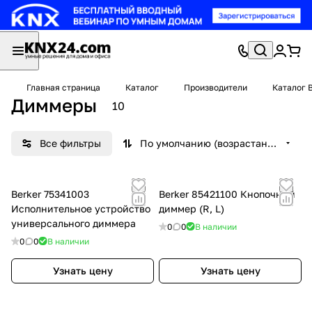
Главная страница
Каталог
Производители
Каталог 
Диммеры
10
Все фильтры
По умолчанию (возрастание)
Berker 75341003
Berker 85421100 Кнопочный
Исполнительное устройство
диммер (R, L)
универсального диммера
0
0
В наличии
0
0
В наличии
Узнать цену
Узнать цену