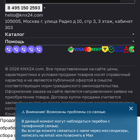
8 495 150 2593
hello@knx24.com
105005, Москва г. улица Радио д 10, стр 3, 3 этаж, кабинет
303
Каталог
Помощь
© 2026 KNX24.com. Все представленные на сайте цены,
характеристики и условия продажи товаров носят справочный
характер и не являются публичной офертой в смысле
соответствующих норм гражданского законодательства.
Оформление заказа на сайте является направлением заявки на
приобретение товара. Договор купли-продажи считается
заключённым только после подтверждения заказа продавцом и
×
согласования всех условий.
⚠️ Внимание! Возможны проблемы со связью
Конфиденциальность
Оферта
Продолжая использовать наш сайт, вы даёте согласие на
В данный момент могут наблюдаться перебои с
телефонной связью.
обработку файлов cookie в целях функционирования сайта и
Вы всегда можете связаться с нами через мессенджеры,
сбора статистики в соответствии с
политикой
написать на email или позвонить в Max