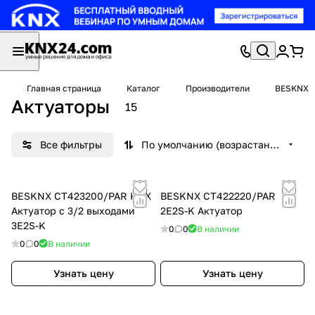
Главная страница
Каталог
Производители
BESKNX
Актуаторы
15
Все фильтры
По умолчанию (возрастание)
BESKNX CT423200/PAR KNX
BESKNX CT422220/PAR
Актуатор с 3/2 выходами
2E2S-K Актуатор
3E2S-K
0
0
В наличии
0
0
В наличии
Узнать цену
Узнать цену