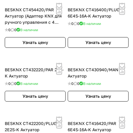
BESKNX CT454420/PAR
BESKNX CT416400/PLUG
Актуатор (Адаптер KNX для
6E4S-16A-K Актуатор
ручного управления с 4
0
0
В наличии
низковольтными входами и
0
0
В наличии
выходами 4E4SL-K)
Узнать цену
Узнать цену
BESKNX CT432220/PAR 22S-
BESKNX CT430940/MAN
K Актуатор
Актуатор
0
0
В наличии
0
0
В наличии
Узнать цену
Узнать цену
BESKNX CT422200/PLUG
BESKNX CT416420/PAR
2E2S-K Актуатор
6E4S-16A-K Актуатор