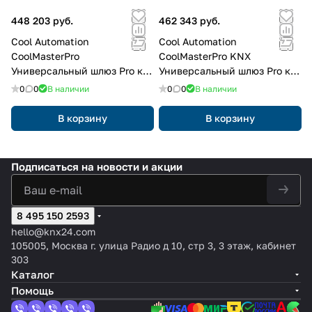
448 203 руб.
462 343 руб.
Cool Automation
Cool Automation
CoolMasterPro
CoolMasterPro KNX
Универсальный шлюз Pro к
Универсальный шлюз Pro к
системе
системе
0
0
В наличии
0
0
В наличии
кондиционирования
кондиционирования с
портом KNX
В корзину
В корзину
Подписаться
на новости и акции
8 495 150 2593
hello@knx24.com
105005, Москва г. улица Радио д 10, стр 3, 3 этаж, кабинет
303
Каталог
Помощь