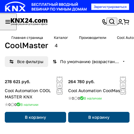
Главная страница
Каталог
Производители
Cool Aut
CoolMaster
4
Все фильтры
По умолчанию (возрастание)
278 621 руб.
264 780 руб.
Cool Automation COOL
Cool Automation CoolMaster
MASTER KNX
0
0
В наличии
0
0
В наличии
В корзину
В корзину