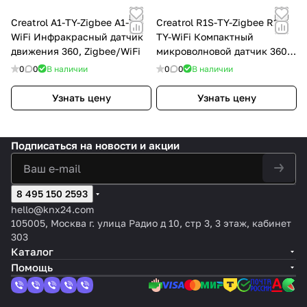
Creatrol A1-TY-Zigbee A1-TY-
Creatrol R1S-TY-Zigbee R1S-
WiFi Инфракрасный датчик
TY-WiFi Компактный
движения 360, Zigbee/WiFi
микроволновой датчик 360,
Zigbee/WiFi, реле 220В
0
0
В наличии
0
0
В наличии
Узнать цену
Узнать цену
Подписаться
на новости и акции
8 495 150 2593
hello@knx24.com
105005, Москва г. улица Радио д 10, стр 3, 3 этаж, кабинет
303
Каталог
Помощь