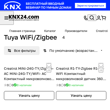
Главная страница
Каталог
Производители
Creatrol
Tuya WiFi/Zigbee
4
Все фильтры
По умолчанию (возрастание)
Creatrol MiNi-24G-TY/Zigbee-
Creatrol R1-TY-Zigbee R1-TY-
AC MiNi-24G-TY/WiFi- AC
WiFi Компактный
Компактный микроволновой
микроволновой датчик 360,
датчик MiNi 360, Zigbee/WiFi
Zigbee/WiFi
0
0
В наличии
0
0
В наличии
Узнать цену
Узнать цену