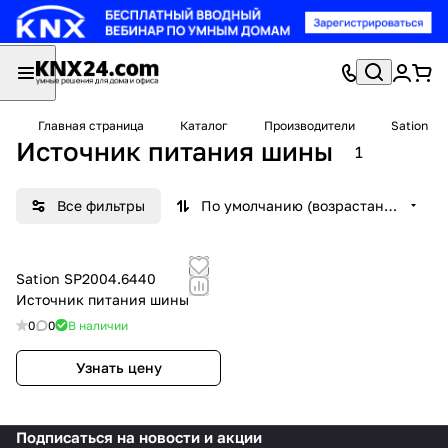
Главная страница
Каталог
Производители
Sation
Источник питания шины
1
Все фильтры
По умолчанию (возрастание)
Sation SP2004.6440
Источник питания шины
0
0
В наличии
Узнать цену
Подписаться
на новости и акции