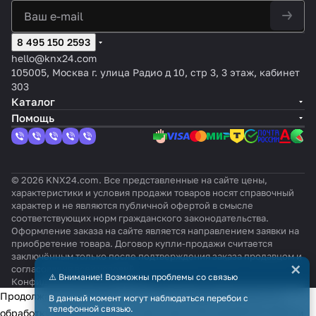
8 495 150 2593
hello@knx24.com
105005, Москва г. улица Радио д 10, стр 3, 3 этаж, кабинет
303
Каталог
Помощь
© 2026 KNX24.com. Все представленные на сайте цены,
характеристики и условия продажи товаров носят справочный
характер и не являются публичной офертой в смысле
соответствующих норм гражданского законодательства.
Оформление заказа на сайте является направлением заявки на
приобретение товара. Договор купли-продажи считается
заключённым только после подтверждения заказа продавцом и
×
согласования всех условий.
⚠️ Внимание! Возможны проблемы со связью
Конфиденциальность
Оферта
Продолжая использовать наш сайт, вы даёте согласие на
В данный момент могут наблюдаться перебои с
телефонной связью.
обработку файлов cookie в целях функционирования сайта и