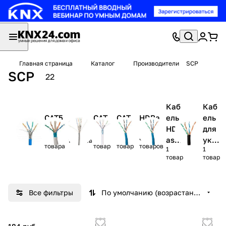
Главная страница
Каталог
Производители
SCP
SCP
22
Каб
Каб
CAT5
CAT
CAT
HDBa
ель
ель
CAT6
E
6A
7A
seT
HDB
для
6
4
1
1
8
ase
укл
товаров
товара
товар
товар
товаров
1
1
T
адк
товар
товар
и в
грун
т
Все фильтры
По умолчанию (возрастание)