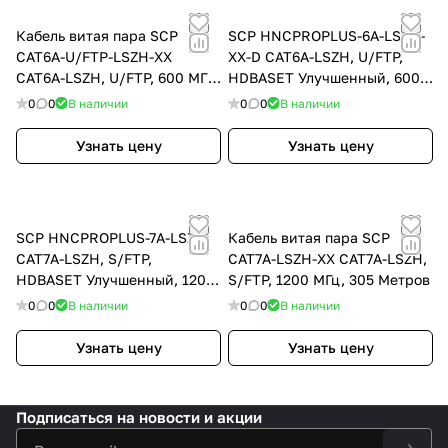
Кабель витая пара SCP
SCP HNCPROPLUS-6A-LSZH-
CAT6A-U/FTP-LSZH-ХХ
ХХ-D CAT6A-LSZH, U/FTP,
CAT6A-LSZH, U/FTP, 600 МГц,
HDBASET Улучшенный, 600
305 Метров
МГц, 305 Метров
0
0
В наличии
0
0
В наличии
Узнать цену
Узнать цену
SCP HNCPROPLUS-7A-LSZH
Кабель витая пара SCP
CAT7A-LSZH, S/FTP,
CAT7A-LSZH-XX CAT7A-LSZH,
HDBASET Улучшенный, 1200
S/FTP, 1200 МГц, 305 Метров
МГц, 305 Метров
0
0
В наличии
0
0
В наличии
Узнать цену
Узнать цену
Подписаться
на новости и акции