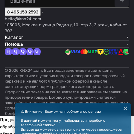
8 495 150 2593
hello@knx24.com
105005, Москва г. улица Радио д 10, стр 3, 3 этаж, кабинет
303
Каталог
Помощь
© 2026 KNX24.com. Все представленные на сайте цены,
характеристики и условия продажи товаров носят справочный
характер и не являются публичной офертой в смысле
соответствующих норм гражданского законодательства.
Оформление заказа на сайте является направлением заявки на
приобретение товара. Договор купли-продажи считается
заключённым только после подтверждения заказа продавцом и
×
согласования всех условий.
⚠️ Внимание! Возможны проблемы со связью
Конфиденциальность
Оферта
Продолжая использовать наш сайт, вы даёте согласие на
В данный момент могут наблюдаться перебои с
телефонной связью.
обработку файлов cookie в целях функционирования сайта и
Вы всегда можете связаться с нами через мессенджеры,
сбора статистики в соответствии с
политикой
написать на email или позвонить в Max