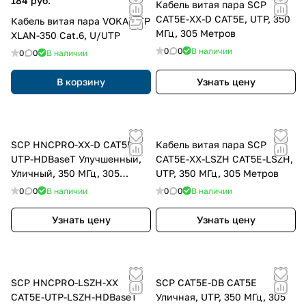
184 руб.
Кабель витая пара SCP
CAT5E-XX-D CAT5Е, UTP, 350
Кабель витая пара VOKA UTP
МГц, 305 Метров
XLAN-350 Cat.6, U/UTP
0
0
В наличии
0
0
В наличии
В корзину
Узнать цену
SCP HNCPRO-XX-D CAT5Е-
Кабель витая пара SCP
UTP-HDBaseT Улучшенный,
CAT5E-ХХ-LSZH CAT5Е-LSZH,
Уличный, 350 МГц, 305
UTP, 350 МГц, 305 Метров
Метров
0
0
В наличии
0
0
В наличии
Узнать цену
Узнать цену
SCP HNCPRO-LSZH-XX
SCP CAT5E-DB CAT5Е
CAT5Е-UTP-LSZH-HDBaseT
Уличная, UTP, 350 МГц, 305