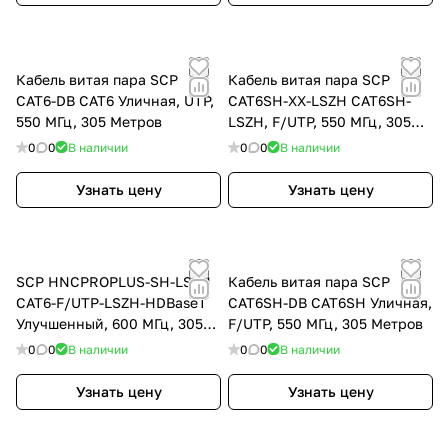
Кабель витая пара SCP
Кабель витая пара SCP
CAT6-DB CAT6 Уличная, UTP,
CAT6SH-ХХ-LSZH CAT6SH-
550 МГц, 305 Метров
LSZH, F/UTP, 550 МГц, 305
Метров
0
0
В наличии
0
0
В наличии
Узнать цену
Узнать цену
SCP HNCPROPLUS-SH-LSZH
Кабель витая пара SCP
CAT6-F/UTP-LSZH-HDBaseT
CAT6SH-DB CAT6SH Уличная,
Улучшенный, 600 МГц, 305
F/UTP, 550 МГц, 305 Метров
Метров
0
0
В наличии
0
0
В наличии
Узнать цену
Узнать цену