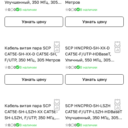
Улучшенный, 350 МГц, 305
Метров
Метров
0
0
В наличии
0
0
В наличии
Узнать цену
Узнать цену
Кабель витая пара SCP
SCP HNCPRO-SH-ХХ-D
CAT5E-SH-XX-D CAT5E-SH,
CAT5E-F/UTP-HDBaseT,
F/UTP, 350 МГц, 305 Метров
Уличный, 550 МГц, 305
Метров
0
0
В наличии
0
0
В наличии
Узнать цену
Узнать цену
Кабель витая пара SCP
SCP HNCPRO-SH-LSZH
CAT5E-SH-LSZH-XX CAT5E-
CAT5Е-F/UTP-LSZH-HDBaseT
SH-LSZH, F/UTP, 350 МГц,
Улучшенный, 350 МГц, 305
305 Метров
Метров
0
0
В наличии
0
0
В наличии