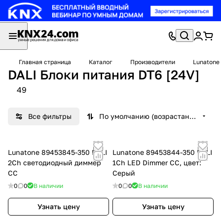
Главная страница
Каталог
Производители
Lunatone
DALI Блоки питания DT6 [24V]
49
Все фильтры
По умолчанию (возрастание)
Lunatone 89453845-350 DALI
Lunatone 89453844-350 DALI
2Ch светодиодный диммер
1Ch LED Dimmer CC, цвет:
CC
Серый
0
0
В наличии
0
0
В наличии
Узнать цену
Узнать цену