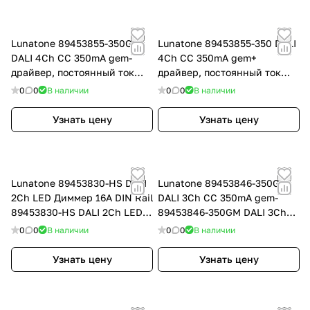
Lunatone 89453855-350GM
Lunatone 89453855-350 DALI
DALI 4Ch CC 350mA gem-
4Ch CC 350mA gem+
драйвер, постоянный ток
драйвер, постоянный ток
PWM 350mA com -, Uin 12-
PWM 350mA com +, Uin 12-
0
0
В наличии
0
0
В наличии
48V, Uled 3-45V, SwitchDim2,
48V, Uled 3-45V, SwitchDim2,
colour&DIM
colour&DIM
Узнать цену
Узнать цену
Lunatone 89453830-HS DALI
Lunatone 89453846-350GM
2Ch LED Диммер 16A DIN Rail
DALI 3Ch CC 350mA gem-
89453830-HS DALI 2Ch LED
89453846-350GM DALI 3Ch
драйвер, постоянное
LED драйвер, постоянный
0
0
В наличии
0
0
В наличии
напряжение PW
ток PWM 350mA
Узнать цену
Узнать цену