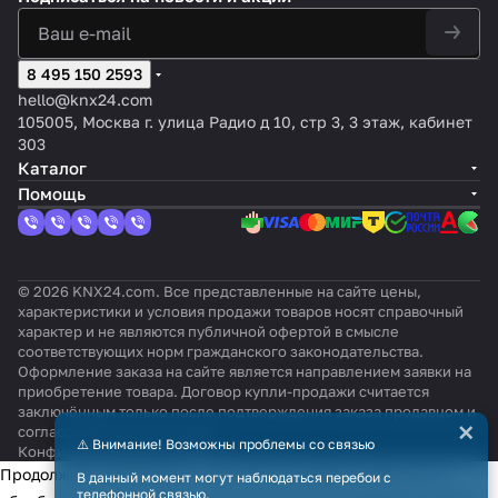
8 495 150 2593
hello@knx24.com
105005, Москва г. улица Радио д 10, стр 3, 3 этаж, кабинет
303
Каталог
Помощь
© 2026 KNX24.com. Все представленные на сайте цены,
характеристики и условия продажи товаров носят справочный
характер и не являются публичной офертой в смысле
соответствующих норм гражданского законодательства.
Оформление заказа на сайте является направлением заявки на
приобретение товара. Договор купли-продажи считается
заключённым только после подтверждения заказа продавцом и
×
согласования всех условий.
⚠️ Внимание! Возможны проблемы со связью
Конфиденциальность
Оферта
Продолжая использовать наш сайт, вы даёте согласие на
В данный момент могут наблюдаться перебои с
телефонной связью.