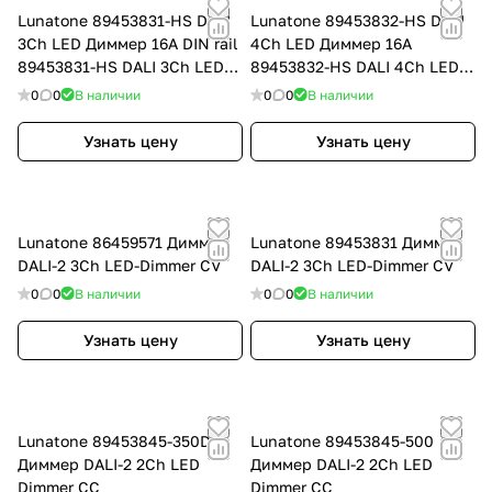
Lunatone 89453831-HS DALI
Lunatone 89453832-HS DALI
3Ch LED Диммер 16A DIN rail
4Ch LED Диммер 16A
89453831-HS DALI 3Ch LED
89453832-HS DALI 4Ch LED
драйвер, постоянное
драйвер, постоянное
0
0
В наличии
0
0
В наличии
напряжение PW
напряжение PWM 16A, Ui
Узнать цену
Узнать цену
Lunatone 86459571 Диммер
Lunatone 89453831 Диммер
DALI-2 3Ch LED-Dimmer CV
DALI-2 3Ch LED-Dimmer CV
0
0
В наличии
0
0
В наличии
Узнать цену
Узнать цену
Lunatone 89453845-350DE
Lunatone 89453845-500
Диммер DALI-2 2Ch LED
Диммер DALI-2 2Ch LED
Dimmer CC
Dimmer CC