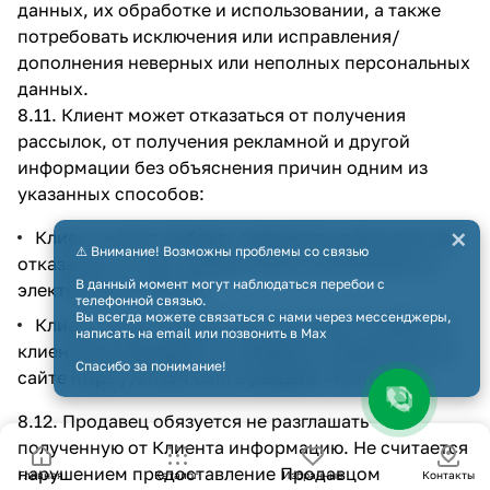
данных, их обработке и использовании, а также
потребовать исключения или исправления/
дополнения неверных или неполных персональных
данных.
8.11. Клиент может отказаться от получения
рассылок, от получения рекламной и другой
информации без объяснения причин одним из
указанных способов:
×
Клиент может выбрать параметры рассылки или
⚠️ Внимание! Возможны проблемы со связью
отказаться от нее, нажав кнопку «отписаться» в
В данный момент могут наблюдаться перебои с
электронном письме;
телефонной связью.
Вы всегда можете связаться с нами через мессенджеры,
Клиент может обратиться в Службу по работе с
написать на email или позвонить в Max
клиентами Продавца по телефону, указанному на
Спасибо за понимание!
сайте
https://knx24.com
в разделе
«Контакты»
.
8.12. Продавец обязуется не разглашать
полученную от Клиента информацию. Не считается
нарушением предоставление Продавцом
Главная
Каталог
Избранные
Контакты