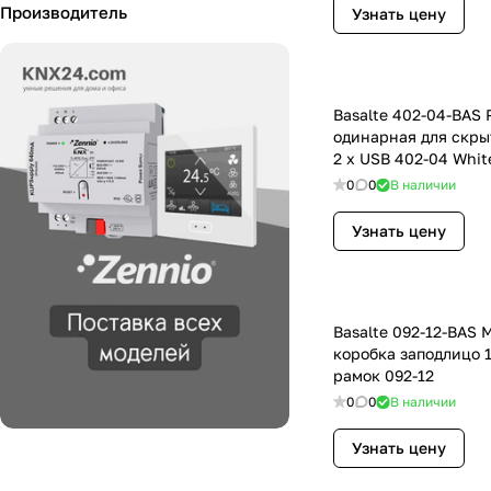
Производитель
Узнать цену
Basalte 402-04-BAS 
одинарная для скры
2 х USB 402-04 Whit
0
0
В наличии
Узнать цену
Basalte 092-12-BAS
коробка заподлицо 
рамок 092-12
0
0
В наличии
Узнать цену