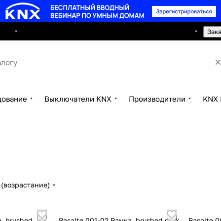
8 495 150 2593
луги
Сотрудничество
Контакты
Зак
дование
Выключатели KNX
Производители
KNX 
(возрастание)
а, brushed
Basalte 001-02 Рамка, brushed dark
Basalte 0