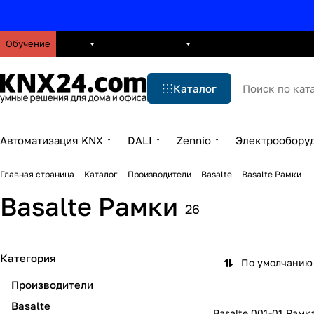
Обучение
О нас
Брошюры
Блог
Решения
Бренды
Ус
Каталог
Автоматизация KNX
DALI
Zennio
Электрообору
Главная страница
Каталог
Производители
Basalte
Basalte Рамки
Basalte Рамки
26
Категория
По умолчанию 
Производители
Basalte
Basalte 001-01 Рамк