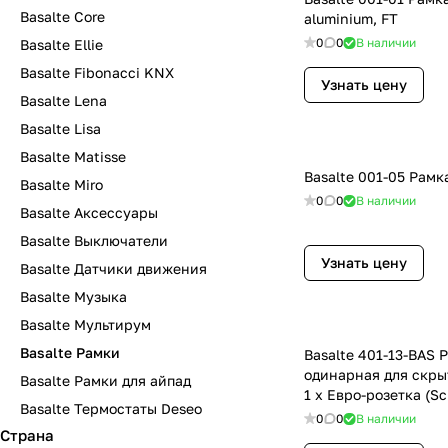
Basalte Core
aluminium, FT
0
0
В наличии
Basalte Ellie
Basalte Fibonacci KNX
Узнать цену
Basalte Lena
Basalte Lisa
Basalte Matisse
Basalte 001-05 Рамка
Basalte Miro
0
0
В наличии
Basalte Аксессуары
Basalte Выключатели
Узнать цену
Basalte Датчики движения
Basalte Музыка
Basalte Мультирум
Basalte Рамки
Basalte 401-13-BAS 
одинарная для скры
Basalte Рамки для айпад
1 х Евро-розетка (S
Basalte Термостаты Deseo
Black
0
0
В наличии
Страна