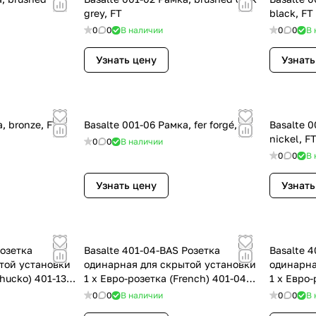
grey, FT
black, FT
0
0
В наличии
0
0
В 
Узнать цену
Узнать
, bronze, FT
Basalte 001-06 Рамка, fer forgé, FT
Basalte 0
nickel, F
0
0
В наличии
0
0
В 
Узнать цену
Узнать
Розетка
Basalte 401-04-BAS Розетка
Basalte 
той установки
одинарная для скрытой установки
одинарна
chucko) 401-13
1 х Евро-розетка (French) 401-04
1 х Евро-
White
White
0
0
В наличии
0
0
В 