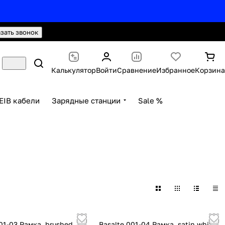
hello@knx24.com
Валюта: Рубли (RUB)
азать звонок
Калькулятор
Войти
Сравнение
Избранное
Корзина
EIB кабели
Зарядные станции
Sale %
01-03 Рамка, brushed
Basalte 001-04 Рамка, satin white,