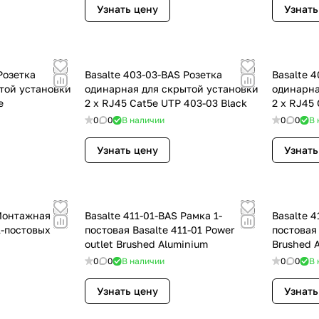
Узнать цену
Узнать
Розетка
Basalte 403-03-BAS Розетка
Basalte 
той установки
одинарная для скрытой установки
одинарна
e
2 x RJ45 Cat5e UTP 403-03 Black
2 x RJ45 
0
0
В наличии
0
0
В 
Узнать цену
Узнать
 Монтажная
Basalte 411-01-BAS Рамка 1-
Basalte 4
1-постовых
постовая Basalte 411-01 Power
постовая 
outlet Brushed Aluminium
Brushed 
0
0
В наличии
0
0
В 
Узнать цену
Узнать