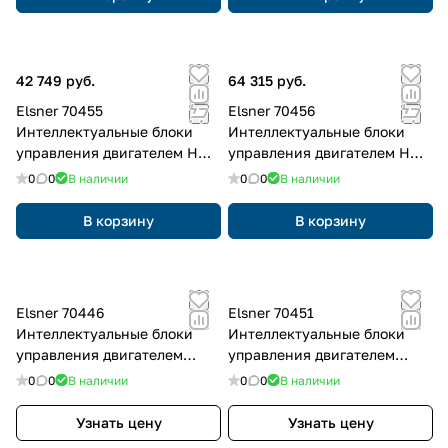
42 749 руб.
64 315 руб.
Elsner 70455
Elsner 70456
Интеллектуальные блоки
Интеллектуальные блоки
управления двигателем H
управления двигателем H
для монтажа на DIN-рейку
для монтажа на DIN-рейку
0
0
В наличии
0
0
В наличии
В корзину
В корзину
Elsner 70446
Elsner 70451
Интеллектуальные блоки
Интеллектуальные блоки
управления двигателем
управления двигателем
(снятые с производства itm)
(снятые с производства itm)
0
0
В наличии
0
0
В наличии
230 В, для скрытого монтажа
230 В, для скрытого монтажа
Узнать цену
Узнать цену