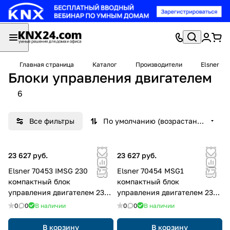
Главная страница
Каталог
Производители
Elsner
Блоки управления двигателем
6
Все фильтры
По умолчанию (возрастание)
23 627 руб.
23 627 руб.
Elsner 70453 IMSG 230
Elsner 70454 MSG1
компактный блок
компактный блок
управления двигателем 230
управления двигателем 230
В, управление 230 В
В, управление 8-28 В
0
0
В наличии
0
0
В наличии
В корзину
В корзину