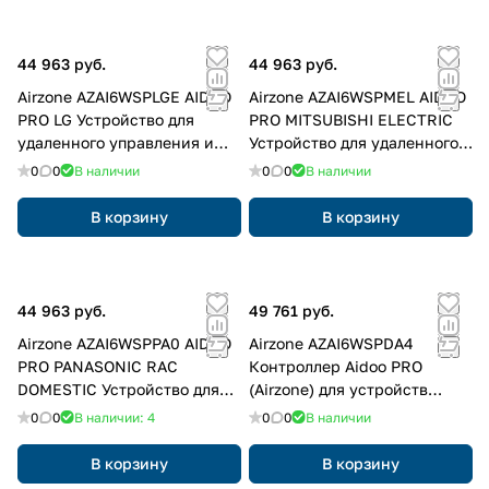
44 963 руб.
44 963 руб.
Airzone AZAI6WSPLGE AIDOO
Airzone AZAI6WSPMEL AIDOO
PRO LG Устройство для
PRO MITSUBISHI ELECTRIC
удаленного управления и
Устройство для удаленного
интеграции объектов через
управления и интеграции
0
0
В наличии
0
0
В наличии
облачные сервисы
объектов через облачные
сервисы
В корзину
В корзину
44 963 руб.
49 761 руб.
Airzone AZAI6WSPPA0 AIDOO
Airzone AZAI6WSPDA4
PRO PANASONIC RAC
Контроллер Aidoo PRO
DOMESTIC Устройство для
(Airzone) для устройств
удаленного управления и
Daikin Altherma CB
0
0
В наличии: 4
0
0
В наличии
интеграции объектов через
облачные сервисы
В корзину
В корзину