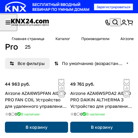
Главная страница
Каталог
Производители
Airzone
Pro
25
Все фильтры
По умолчанию (возрастание)
44 963 руб.
49 761 руб.
Airzone AZAI6WSPFAN AIDOO
Airzone AZAI6WSPDA2 AIDOO
PRO FAN COIL Устройство
PRO DAIKIN ALTHERMA 3
для удаленного управления
Устройство для управления
и интеграции фанкойлов из
и интеграции агрегатов HP с
0
0
В наличии
0
0
В наличии
облака
воздухом и водой удаленно
из облака
В корзину
В корзину