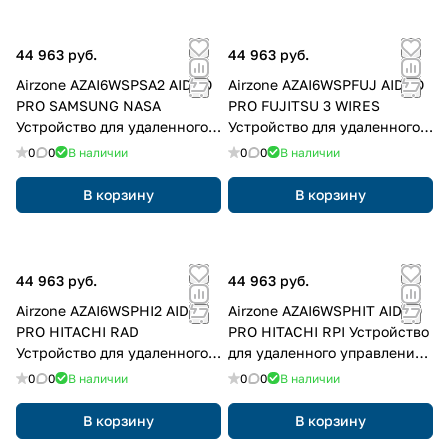
44 963 руб.
44 963 руб.
Airzone AZAI6WSPSA2 AIDOO
Airzone AZAI6WSPFUJ AIDOO
PRO SAMSUNG NASA
PRO FUJITSU 3 WIRES
Устройство для удаленного
Устройство для удаленного
управления и интеграции
управления и интеграции
0
0
В наличии
0
0
В наличии
объектов через облачные
объектов через облачные
сервисы
сервисы
В корзину
В корзину
44 963 руб.
44 963 руб.
Airzone AZAI6WSPHI2 AIDOO
Airzone AZAI6WSPHIT AIDOO
PRO HITACHI RAD
PRO HITACHI RPI Устройство
Устройство для удаленного
для удаленного управления
управления и интеграции
и интеграции объектов
0
0
В наличии
0
0
В наличии
объектов через облачные
через облачные сервисы
сервисы
В корзину
В корзину