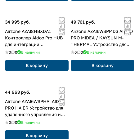
34 995 руб.
49 761 руб.
Airzone AZAI8HBXDA1
Airzone AZAI6WSPMD3 AIDOO
Контроллер Aidoo Pro HUB
PRO MIDEA / KAYSUN M-
для интеграции
THERMAL Устройство для
кондиционеров Daikin Sky
управления и интеграции
0
0
В наличии
0
0
В наличии
Air / VRV
агрегатов HP с воздухом и
водой удаленно из облака
В корзину
В корзину
44 963 руб.
Airzone AZAI6WSPHAI AIDOO
PRO HAIER Устройство для
удаленного управления и
интеграции объектов через
0
0
В наличии
облачные сервисы
В корзину