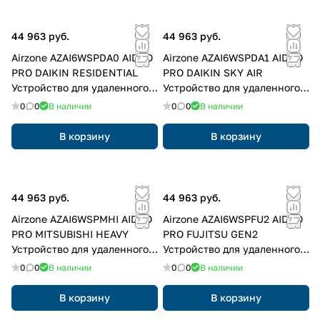
44 963 руб.
44 963 руб.
Airzone AZAI6WSPDA0 AIDOO
Airzone AZAI6WSPDA1 AIDOO
PRO DAIKIN RESIDENTIAL
PRO DAIKIN SKY AIR
Устройство для удаленного
Устройство для удаленного
управления и интеграции
управления и интеграции
0
0
В наличии
0
0
В наличии
объектов через облачные
объектов через облачные
сервисы
сервисы
В корзину
В корзину
44 963 руб.
44 963 руб.
Airzone AZAI6WSPMHI AIDOO
Airzone AZAI6WSPFU2 AIDOO
PRO MITSUBISHI HEAVY
PRO FUJITSU GEN2
Устройство для удаленного
Устройство для удаленного
управления и интеграции
управления и интеграции
0
0
В наличии
0
0
В наличии
объектов через облачные
объектов через облачные
сервисы
сервисы
В корзину
В корзину