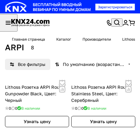
Главная страница
Каталог
Производители
Lithoss
ARPI
8
Все фильтры
По умолчанию (возрастание)
Lithoss Розетка ARPI Round
Lithoss Розетка ARPI Round
Gunpowder Black, Цвет:
Stainless Steel, Цвет:
Черный
Серебряный
0
0
В наличии
0
0
В наличии
Узнать цену
Узнать цену