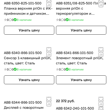
ABB 6350-825-101-500
ABB 6351/08-825-500 Планка
Планка верхняя priOn с ИК-
верхняя priOn с
приёмником и датчиком
терморегулятором и
приближения, чёрное стекло
дисплеем
0
0
В наличии
0
0
В наличии
Узнать цену
Узнать цену
ABB 6340-866-101-500
ABB 6341-866-101-500
Сенсор 1-клавишный priOn,
Элемент поворотный priOn,
сталь, цвет: Сталь
сталь, цвет: Сталь
0
0
В наличии
0
0
В наличии
Узнать цену
Узнать цену
22 372 руб.
ABB 6344-866-101-500
Дисплей с поворотным
ABB 6342-24G-101-500