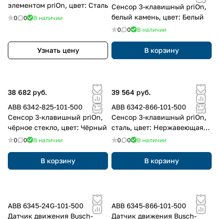
элементом priOn, цвет: Сталь
Сенсор 3-клавишный priOn,
белый камень, цвет: Белый
0
0
В наличии
0
0
В наличии
Узнать цену
В корзину
38 682 руб.
39 564 руб.
ABB 6342-825-101-500
ABB 6342-866-101-500
Сенсор 3-клавишный priOn,
Сенсор 3-клавишный priOn,
чёрное стекло, цвет: Чёрный
сталь, цвет: Нержавеющая
сталь
0
0
В наличии
0
0
В наличии
В корзину
В корзину
ABB 6345-24G-101-500
ABB 6345-866-101-500
Датчик движения Busch-
Датчик движения Busch-