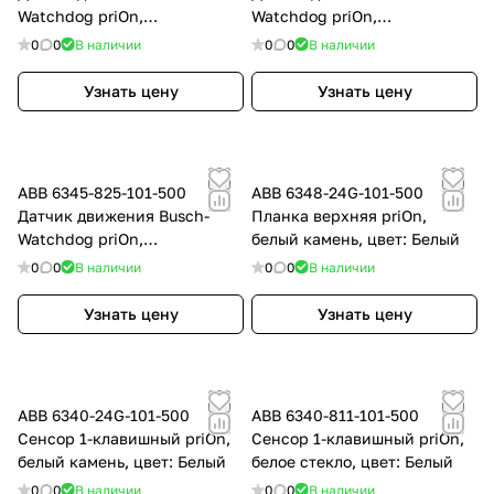
Watchdog priOn,
Watchdog priOn,
мультилинза 180, белый
мультилинза 180, сталь,
0
0
В наличии
0
0
В наличии
камень, цвет: Белый
цвет: Нержавеющая сталь
Узнать цену
Узнать цену
ABB 6345-825-101-500
ABB 6348-24G-101-500
Датчик движения Busch-
Планка верхняя priOn,
Watchdog priOn,
белый камень, цвет: Белый
мультилинза 180, цвет
0
0
В наличии
0
0
В наличии
черный, цвет: Чёрный
Узнать цену
Узнать цену
ABB 6340-24G-101-500
ABB 6340-811-101-500
Сенсор 1-клавишный priOn,
Сенсор 1-клавишный priOn,
белый камень, цвет: Белый
белое стекло, цвет: Белый
0
0
В наличии
0
0
В наличии