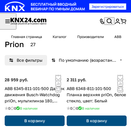
Главная страница
Каталог
Производители
ABB
Prion
27
Все фильтры
По умолчанию (возрастание)
28 959 руб.
2 311 руб.
ABB 6345-811-101-500 Датчик
ABB 6348-811-101-500
движения Busch-Watchdog
Планка верхняя priOn, белое
priOn, мультилинза 180,
стекло, цвет: Белый
белое стекло, цвет: Белый
0
0
В наличии
0
0
В наличии
В корзину
В корзину