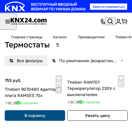
Главная страница
Каталог
Производители
Theben K
Термостаты
5
Все фильтры
По умолчанию (возрастание)
753 руб.
Theben RAM707
Терморегулятор 230V c
Theben 9070480 Адаптер-
выключателем
плата RAMSES 70x
0
0
В наличии
0
0
В наличии
В корзину
Узнать цену