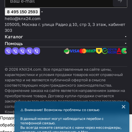
8 495 150 2593
hello@knx24.com
105005, Москва г. улица Радио д 10, стр 3, 3 этаж, кабинет
303
Каталог
Помощь
© 2026 KNX24.com. Все представленные на сайте цены,
характеристики и условия продажи товаров носят справочный
характер и не являются публичной офертой в смысле
соответствующих норм гражданского законодательства.
Оформление заказа на сайте является направлением заявки на
приобретение товара. Договор купли-продажи считается
заключённым только после подтверждения заказа продавцом и
×
согласования всех условий.
⚠️ Внимание! Возможны проблемы со связью
Конфиденциальность
Оферта
Продолжая использовать наш сайт, вы даёте согласие на
В данный момент могут наблюдаться перебои с
телефонной связью.
обработку файлов cookie в целях функционирования сайта и
Вы всегда можете связаться с нами через мессенджеры,
сбора статистики в соответствии с
политикой
написать на email или позвонить в Max